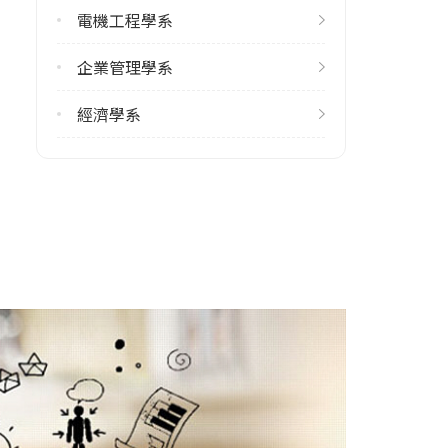
9
電機工程學系
113學年度下學期
企業管理學系
8
經濟學系
雙主修人數
113學年度上學期
9
113學年度下學期
9
學系電話
(03)4227151#33030
學系地址
桃園市中壢區中大路300號