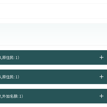
掌握、培養未來所需的學力，尋找個人不斷活用所學、適
,原住民: 1）
,原住民: 1）
2,外加名額: 1）