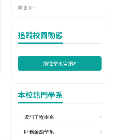
看更多
114年學費
17,330 元/學期
114年雜費
追蹤校園動態
7,180 元/學期
114年註冊率
94.74%
前往學系官網
校際選課人數
113學年度上學期
3
本校熱門學系
113學年度下學期
15
資訊工程學系
修輔系人數
財務金融學系
113學年度上學期