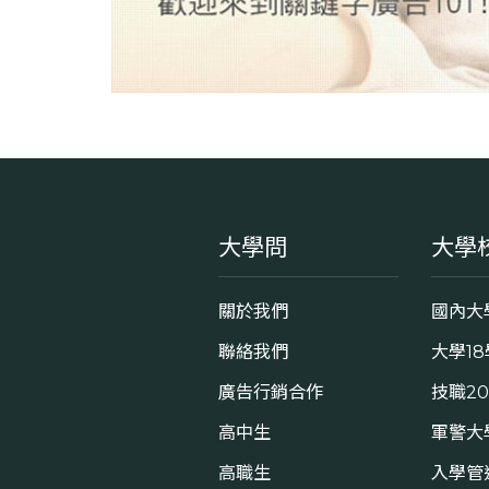
大學問
大學
關於我們
國內大
聯絡我們
大學1
廣告行銷合作
技職2
高中生
軍警大
高職生
入學管