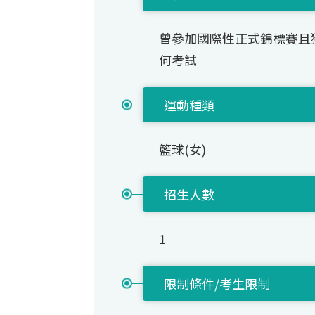
曾參加國際性正式錦標賽且
何考試
運動種類
籃球(女)
招生人數
1
限制條件/考生限制