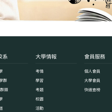
校系
大學情報
會員服務
學
考情
個人會員
8學群
學習
大學會員
0群類
考題
快速查榜
學
校園
道
活動