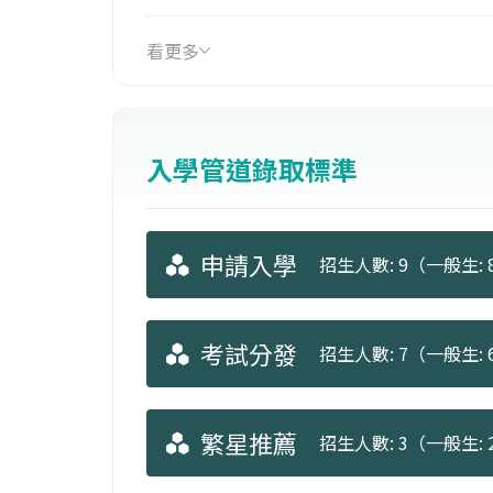
自己的性向規劃學習，使學生得以自主
應發展的契機。
看更多
入學管道錄取標準
申請入學
招生人數: 9（一般生: 8
考試分發
招生人數: 7（一般生: 6
繁星推薦
招生人數: 3（一般生: 