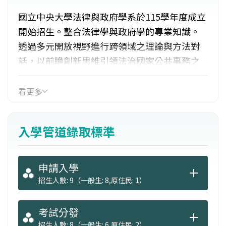
國立中央大學法律與政府學系於115學年度成立
開始招生。整合法律學與政府學的專業知識。
透過多元開放視野進行跨領域之理論與方法對
話，以前瞻創新思維引領法治國家公共事務之
整合研究。育成具有學術能力與實務經驗之全
方位菁英，以「培育具備公共視野與社會關懷
看更多
的法律專業人才」、「培育擁有法律素養與公
共事務認知的公務人員與社會實踐者」為育才
入學管道錄取標準
目標。
申請入學
招生人數: 9（一般生: 8,原住民: 1）
考試分發
招生人數: 8（一般生: 6,原住民: 2）