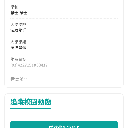
學制
學士,碩士
大學學群
法政學群
大學學類
法律學類
學系電話
(03)4227151#33417
學系地址
看更多
桃園市中壢區中大路300號
追蹤校園動態
前往學系官網