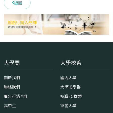
返回
大學問
大學校系
關於我們
國內大學
聯絡我們
大學18學群
廣告行銷合作
技職20群類
高中生
軍警大學