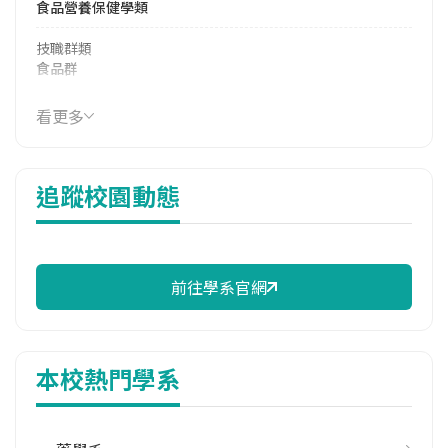
食品營養保健學類
技職群類
食品群
114年學費
看更多
39,809 元/學期
114年雜費
追蹤校園動態
16,317 元/學期
114年註冊率
95.38%
前往學系官網
修輔系人數
113學年度上學期
1
本校熱門學系
113學年度下學期
2