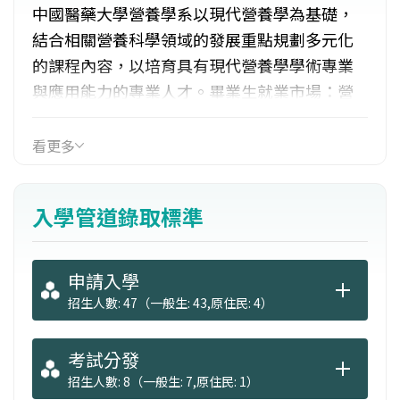
中國醫藥大學營養學系以現代營養學為基礎，
結合相關營養科學領域的發展重點規劃多元化
的課程內容，以培育具有現代營養學學術專業
與應用能力的專業人才。畢業生就業市場：營
養師、開設營養諮詢公司、瘦身美容中心、坐
月子中心、便當工廠、保健食品公司、營養品
看更多
原料進口、健康食品研發、特殊營養食品研
發、保健食品公司之專業講師、公務人員如衛
入學管道錄取標準
生局食品衛生稽核等，可考證照包括營養師、
食品技師、保健食品初級工程師、HACCP、中
餐烹調、烘焙等。
申請入學
招生人數: 47（一般生: 43,原住民: 4）
考試分發
招生人數: 8（一般生: 7,原住民: 1）