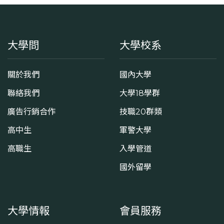
大學問
大學校系
關於我們
國內大學
聯絡我們
大學18學群
廣告行銷合作
技職20群類
高中生
軍警大學
高職生
入學管道
國外留學
大學情報
會員服務