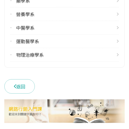
藥學系
雙主修人數
113學年度上學期
營養學系
2
113學年度下學期
中醫學系
2
運動醫學系
學系電話
(04)22053366 #7500
物理治療學系
學系地址
臺中市北區學士路91號
返回