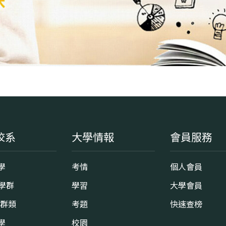
校系
大學情報
會員服務
學
考情
個人會員
8學群
學習
大學會員
0群類
考題
快速查榜
學
校園