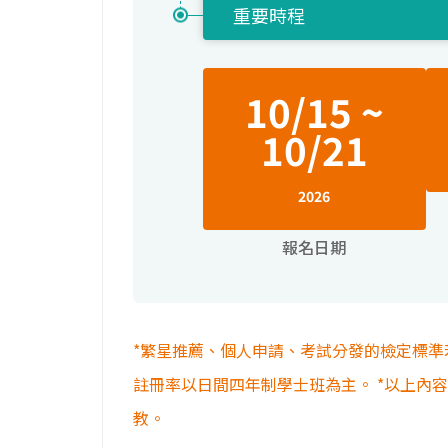
重要時程
10/15 ~
10/21
2026
報名日期
*繁星推薦、個人申請、考試分發的檢定標準
註冊率以日間四年制學士班為主。 *以上內
教。