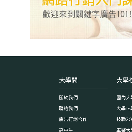
大學問
大學
關於我們
國內大
聯絡我們
大學1
廣告行銷合作
技職2
高中生
軍警大