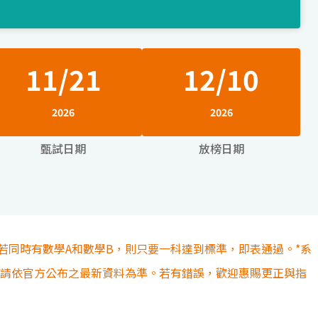
11/21
12/10
2026
2026
甄試日期
放榜日期
若同時有數學A和數學B，則只要一科達到標準，即表通過。*系
容請依官方公布之最新資料為準。若有錯誤，歡迎惠賜更正與指