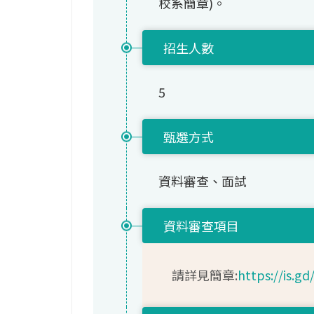
校系簡章)。
招生人數
5
甄選方式
資料審查、面試
資料審查項目
請詳見簡章:
https://is.g