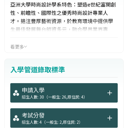
亞洲大學時尚設計學系特色：塑造e世紀富開創
性、前瞻性、國際性之優秀時尚設計專業人
才。挹注豐厚藝術資源，於教育環境中提供學
生最佳發展舞台師資多元，融合學界業界專
家，發展時尚課程群組以深耕未來升學或職場
就業的先備知能。出路：可從事服裝設計、時
看更多
尚造型設計、時尚精品設計、服飾行銷、流行
產品開發、形象規劃設計、時尚產業管理等。
入學管道錄取標準
申請入學
招生人數: 30（一般生: 26,原住民: 4）
考試分發
招生人數: 4（一般生: 2,原住民: 2）