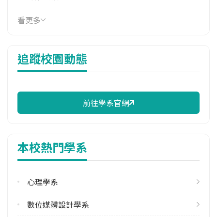
114年學費
看更多
40,910 元/學期
114年雜費
追蹤校園動態
13,960 元/學期
114年註冊率
95.08%
前往學系官網
校際選課人數
113學年度上學期
1
本校熱門學系
113學年度下學期
1
心理學系
修輔系人數
113學年度上學期
數位媒體設計學系
6