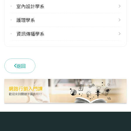
113學年度下學期
室內設計學系
4
護理學系
雙主修人數
113學年度上學期
資訊傳播學系
2
113學年度下學期
2
返回
學系電話
(04)23323456 #1066
學系地址
臺中市霧峰區柳豐路500號