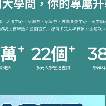
到大學問
，
你的專屬升
部、大考中心、招聯會、招策會、技專測驗中心、高中學
超過上百種政府公開資訊，提供多元入學管道查詢服務
+
+
0
萬
22
個
3
長/老師
多元入學管道查詢
學群群