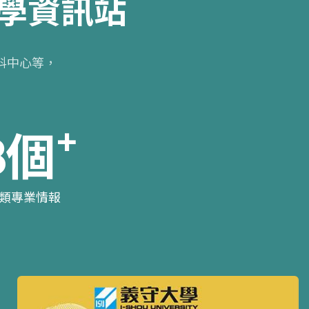
學資訊站
科中心等，
。
+
8
個
類專業情報