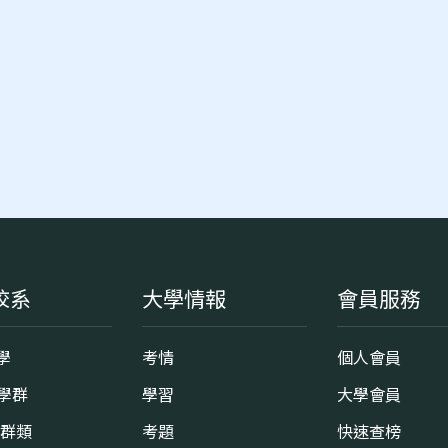
校系
大學情報
會員服務
學
考情
個人會員
8學群
學習
大學會員
0群類
考題
快速查榜