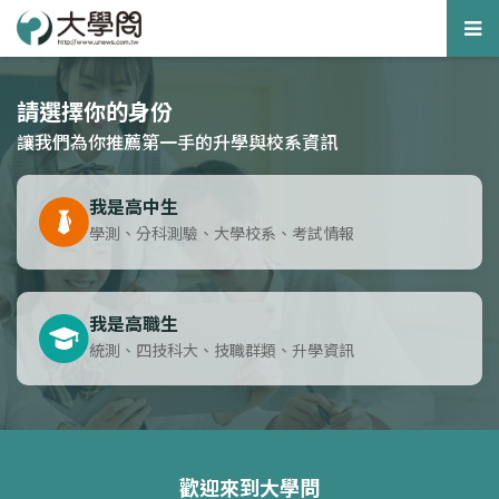
Tog
nav
請選擇你的身份
讓我們為你推薦第一手的升學與校系資訊
我是高中生
學測、分科測驗、大學校系、考試情報
我是高職生
統測、四技科大、技職群類、升學資訊
歡迎來到大學問