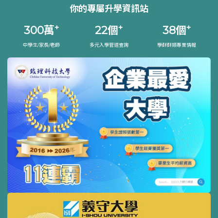
你的專屬升學資訊站
+
+
+
300
萬
22
個
38
個
中學生/家長/老師
多元入學管道查詢
學群群類專業情報