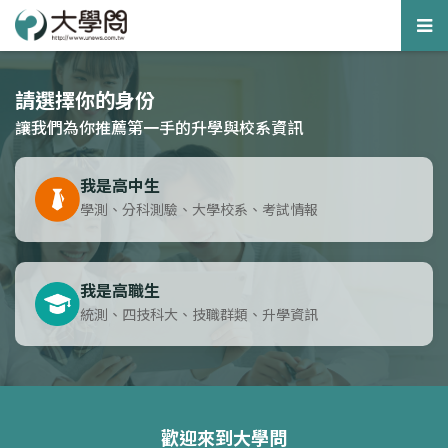
Tog
nav
請選擇你的身份
讓我們為你推薦第一手的升學與校系資訊
我是高中生
學測、分科測驗、大學校系、考試情報
我是高職生
統測、四技科大、技職群類、升學資訊
歡迎來到大學問