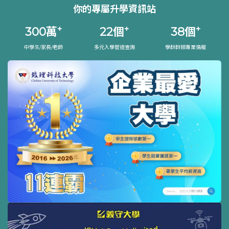
你的專屬升學資訊站
+
+
+
300
萬
22
個
38
個
中學生/家長/老師
多元入學管道查詢
學群群類專業情報