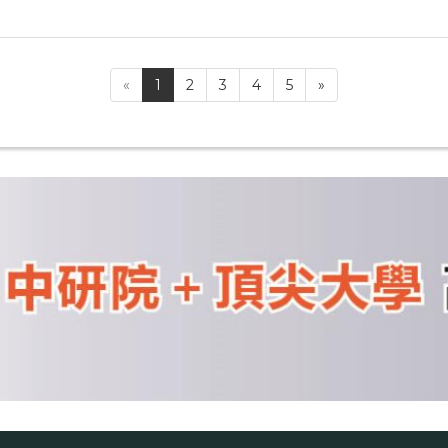
«
1
2
3
4
5
»