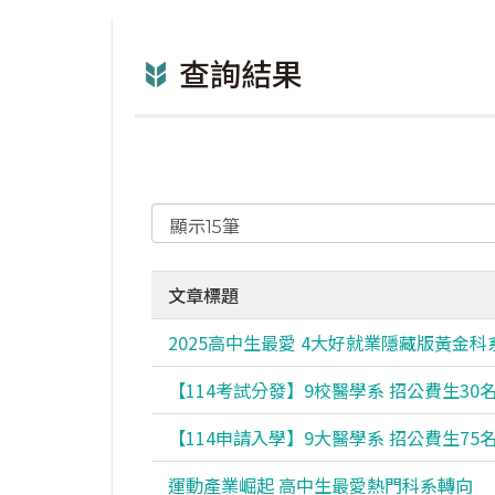
查詢結果
文章標題
2025高中生最愛 4大好就業隱藏版黃金科
【114考試分發】9校醫學系 招公費生30
【114申請入學】9大醫學系 招公費生75
運動產業崛起 高中生最愛熱門科系轉向