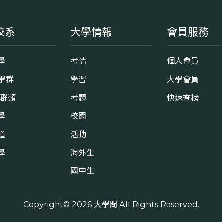
校系
大學情報
會員服務
學
考情
個人會員
8學群
學習
大學會員
0群類
考題
快速查榜
學
校園
道
活動
學
海外生
國中生
Copyright© 2026
大學問
All Rights Reserved.