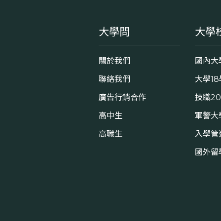
大學問
大學
關於我們
國內大
聯絡我們
大學1
廣告行銷合作
技職2
高中生
軍警大
高職生
入學管
國外留