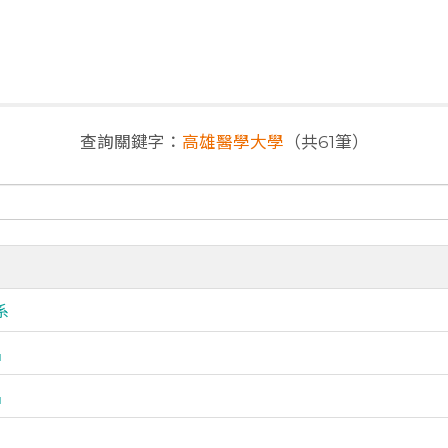
查詢關鍵字：
高雄醫學大學
（共61筆）
系
名
名