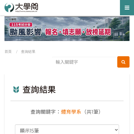
Tog
nav
首頁
/ 查詢結果
查詢結果
查詢關鍵字：
體育學系
（共1筆）