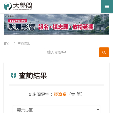
Tog
nav
首頁
/ 查詢結果
查詢結果
查詢關鍵字：
經濟系
（共1筆）