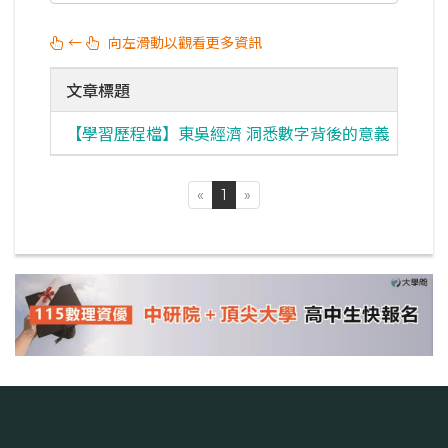
←
向左滑動以觀看更多資訊
文章標題
【學習歷程檔】東吳經濟 洞悉數字背後的意義
考情
«
1
»