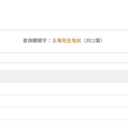
查詢關鍵字：
五專完全免試
（共12筆）