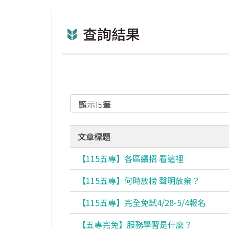
查詢結果
文章標題
【115五專】各區續招 看這裡
【115五專】何時放榜 聲明放棄？
【115五專】完全免試4/28-5/4報名
【五專完免】服務學習是什麼？