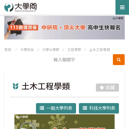
Tog
nav
首頁
/
大學校系
/
大學18學群
/
工程學群
/
土木工程學類
土木工程學類
收藏
一般大學列表
科技大學列表