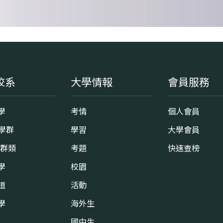
校系
大學情報
會員服務
學
考情
個人會員
8學群
學習
大學會員
0群類
考題
快速查榜
學
校園
道
活動
學
海外生
國中生