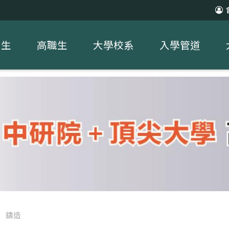
中生
高職生
大學校系
入學管道
/
鑄造