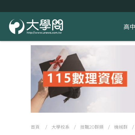
高
首頁
/
大學校系
/
技職20群類
/
機械群