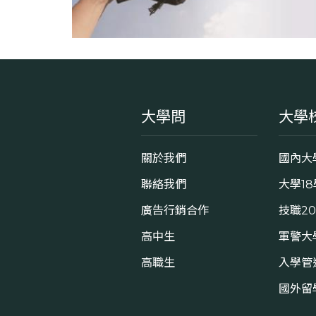
大學問
大學
關於我們
國內大
聯絡我們
大學1
廣告行銷合作
技職2
高中生
軍警大
高職生
入學管
國外留