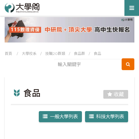
Tog
nav
首頁
/
大學校系
/
技職20群類
/
食品群
/
食品
食品
收藏
一般大學列表
科技大學列表
返回