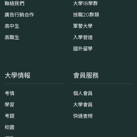
聯絡我們
大學18學群
廣告行銷合作
技職20群類
高中生
軍警大學
高職生
入學管道
國外留學
大學情報
會員服務
考情
個人會員
學習
大學會員
考題
快速查榜
校園