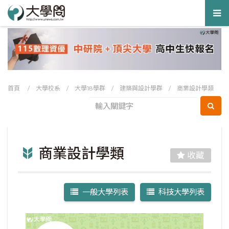
Tog
nav
首頁
/
大學校系
/
大學18學群
/
建築與設計學群
/
商業設計學類
商業設計學類
收藏
一般大學列表
科技大學列表