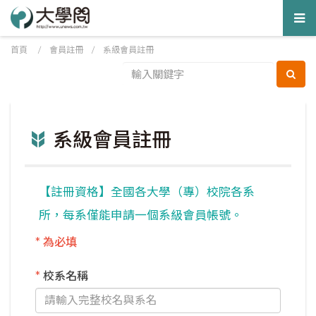
Tog
nav
首頁
/
會員註冊
/ 系級會員註冊
系級會員註冊
【註冊資格】全國各大學（專）校院各系
所，每系僅能申請一個系級會員帳號。
* 為必填
*
校系名稱