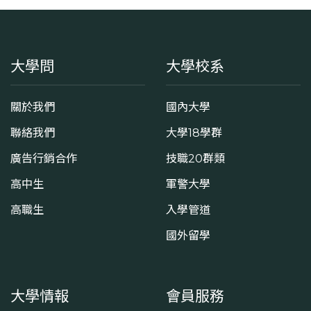
大學問
大學校系
關於我們
國內大學
聯絡我們
大學18學群
廣告行銷合作
技職20群類
高中生
軍警大學
高職生
入學管道
國外留學
大學情報
會員服務