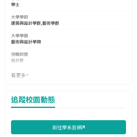
學士
大學學群
建築與設計學群,藝術學群
大學學類
藝術與設計學類
技職群類
設計群
114年學費
看更多
16,820 元/學期
114年雜費
追蹤校園動態
7,320 元/學期
114年註冊率
93.75%
前往學系官網
修輔系人數
113學年度上學期