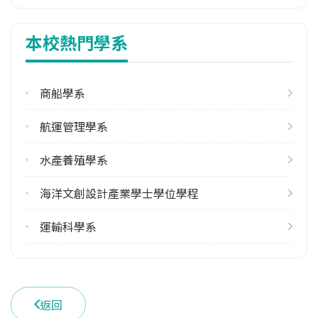
1
本校熱門學系
113學年度下學期
1
商船學系
雙主修人數
113學年度上學期
航運管理學系
2
113學年度下學期
水產養殖學系
2
海洋文創設計產業學士學位學程
學系電話
(02)24622192#2010
運輸科學系
學系地址
基隆市中正區北寧路2號
返回