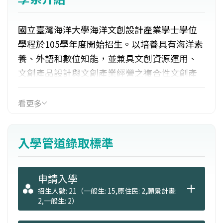
國立臺灣海洋大學海洋文創設計產業學士學位
學程於105學年度開始招生。以培養具有海洋素
養、外語和數位知能，並兼具文創資源運用、
文創產品設計與文創產業經營之複合性文創產
業人才為目標。除了提供上述三領域的專業課
程外，還結合校外資源，強化產學連結與跨領
看更多
域實作學習，能與就業緊密結合。
發展重點：
入學管道錄取標準
（一）基礎課程強調海洋素養、外語能力與數
位知能。
（二）專業課程以海洋文創資源、文創產品設
申請入學
計、文創產業經營為重點。
招生人數: 21（一般生: 15,原住民: 2,願景計畫:
2,一般生: 2）
（三）統合本校既有學院系所之相關教學資
源。