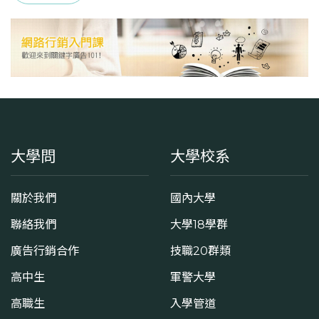
大學問
大學校系
關於我們
國內大學
聯絡我們
大學18學群
廣告行銷合作
技職20群類
高中生
軍警大學
高職生
入學管道