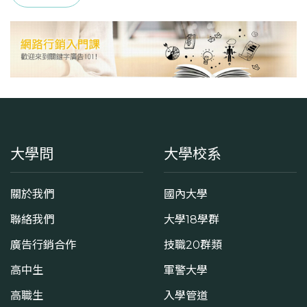
大學問
大學校系
關於我們
國內大學
聯絡我們
大學18學群
廣告行銷合作
技職20群類
高中生
軍警大學
高職生
入學管道