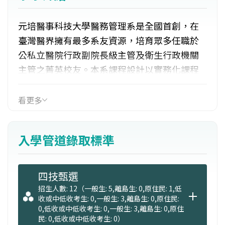
元培醫事科技大學醫務管理系是全國首創，在
臺灣醫界擁有最多系友資源，培育眾多任職於
公私立醫院行政副院長級主管及衛生行政機關
主管之菁英校友。本系課程設計以實務化課程
為主，在多元教學設計理念下，區分二組：
看更多
「醫療產業管理組」以培育具備醫療產業分析
能力及醫院專案規劃、病歷資訊管理及健保資
入學管道錄取標準
料處理技能。「健康管理組」以培育具備衛生
行政及預防保健觀念、健康促進與健康管理專
業知識，您將成為醫務管理與健康管理專業人
四技甄選
才。
招生人數: 12（一般生: 5,離島生: 0,原住民: 1,低
收或中低收考生: 0,一般生: 3,離島生: 0,原住民:
0,低收或中低收考生: 0,一般生: 3,離島生: 0,原住
醫務管理系設有四年制學士班、二年制碩士
民: 0,低收或中低收考生: 0）