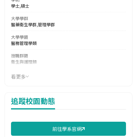
學士,碩士
大學學群
醫藥衛生學群,管理學群
大學學類
醫務管理學類
技職群類
衛生與護理類
114年學費
看更多
37,910 元/學期
114年雜費
追蹤校園動態
13,110 元/學期
114年註冊率
36.11%
前往學系官網
修輔系人數
113學年度上學期