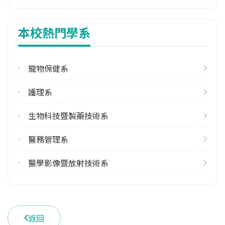
1
本校熱門學系
113學年度下學期
1
寵物保健系
學系電話
(03)6102320
護理系
學系地址
新竹市香山區元培街306號
生物科技暨製藥技術系
醫務管理系
醫學影像暨放射技術系
返回