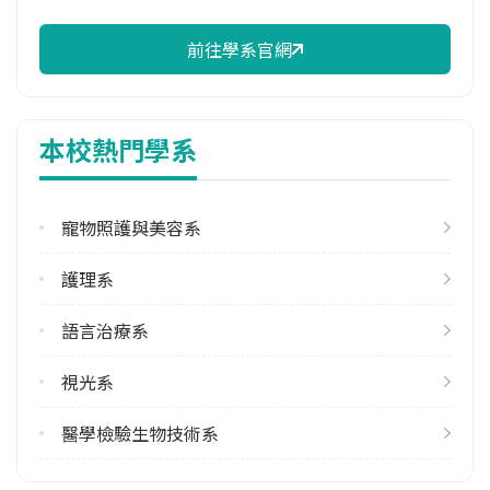
47.50%
前往學系官網
學系電話
(06)2674567 #450
學系地址
本校熱門學系
臺南市仁德區文華一街89號
寵物照護與美容系
護理系
語言治療系
視光系
醫學檢驗生物技術系