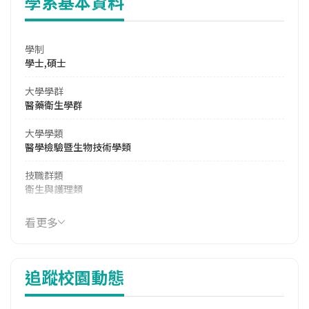
學系基本資料
學制
學士,碩士
大學學群
醫藥衛生學群
大學學類
醫學檢驗暨生物技術學類
技職群類
衛生與護理類
114年學費
看更多
38,432 元/學期
114年雜費
追蹤校園動態
16,361 元/學期
114年註冊率