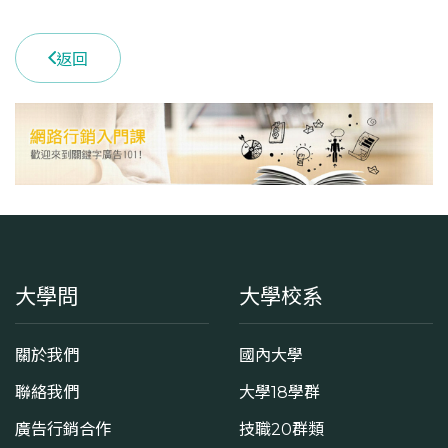
返回
大學問
大學校系
關於我們
國內大學
聯絡我們
大學18學群
廣告行銷合作
技職20群類