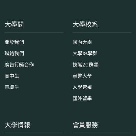
大學問
大學校系
關於我們
國內大學
聯絡我們
大學18學群
廣告行銷合作
技職20群類
高中生
軍警大學
高職生
入學管道
國外留學
大學情報
會員服務