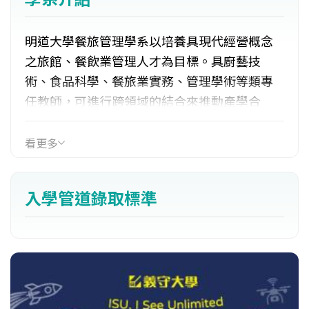
明道大學餐旅管理學系以培養具現代經營概念
之旅館、餐飲業管理人才為目標。具廚藝技
術、食品科學、餐旅業實務、管理學術等類專
任教師，可進行跨領域的結合來推動產學合
作，提供學生1年實務實習機會。師資聘有國際
級名廚：燦師、儒師、達師、宇師任教。同學
看更多
畢業應至少取得一張中餐、西餐、烘焙、調酒
與餐旅服務等相關證照。2002年受總統府邀約
入學管道錄取標準
師生承辦宏都拉斯總統訪華國宴；2010年受外
交部徵召師生巡迴澳、紐、泰國推廣臺灣美
食。