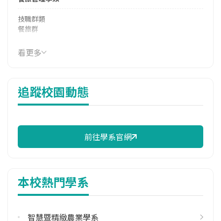
技職群類
餐旅群
學系電話
看更多
(04)8876660 #7810
學系地址
追蹤校園動態
彰化縣埤頭鄉文化路369號
前往學系官網
本校熱門學系
智慧暨精緻農業學系