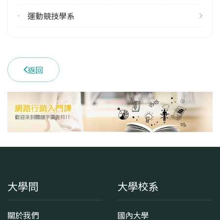
113學年度下學期
運動競技學系
3
學系電話
(05)2720411 #24500
返回
學系地址
嘉義縣民雄鄉大學路一段168號
大學問
大學校系
關於我們
國內大學