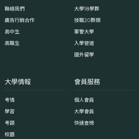
聯絡我們
大學18學群
廣告行銷合作
技職20群類
高中生
軍警大學
高職生
入學管道
國外留學
大學情報
會員服務
考情
個人會員
學習
大學會員
考題
快速查榜
校園