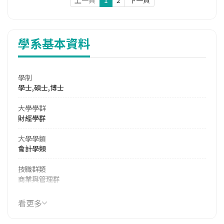
學系基本資料
學制
學士,碩士,博士
大學學群
財經學群
大學學類
會計學類
技職群類
商業與管理群
114年學費
看更多
17,090 元/學期