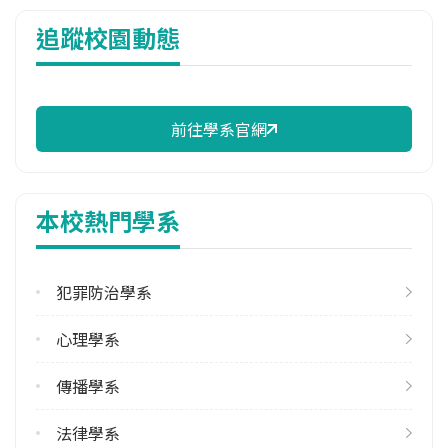
114年雜費
追蹤校園動態
7,439 元/學期
114年註冊率
100.00%
前往學系官網
校際選課人數
113學年度下學期
19
本校熱門學系
修輔系人數
113學年度上學期
2
犯罪防治學系
113學年度下學期
心理學系
2
傳播學系
雙主修人數
113學年度上學期
法律學系
4