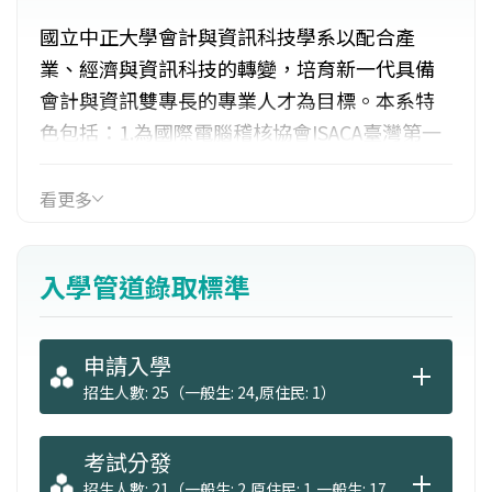
國立中正大學會計與資訊科技學系以配合產
業、經濟與資訊科技的轉變，培育新一代具備
會計與資訊雙專長的專業人才為目標。本系特
色包括：1.為國際電腦稽核協會ISACA臺灣第一
所大學學生分會、全球第47個學生分會。2.為國
內第一所會計與資訊科技雙專長之系所。3.為國
看更多
內各大學之會計系第一個取得開辦會計主管持
續進修課程的機構。4.為美商甲骨文E-Business
入學管道錄取標準
產學合作計畫聯盟學校暨甲骨文應用軟體人才
南區種子師資培育中心。5.為ACL(Audit
Command Language)通用稽核軟體在臺灣所
申請入學
成立的學術訓練中心。
招生人數: 25（一般生: 24,原住民: 1）
考試分發
招生人數: 21（一般生: 2,原住民: 1,一般生: 17,