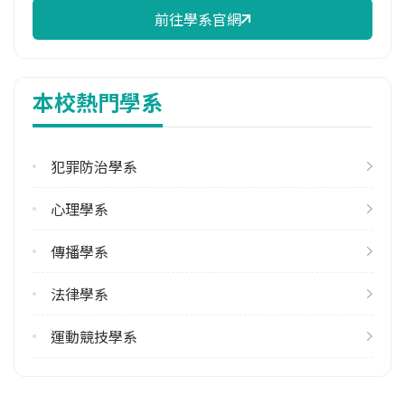
前往學系官網
校際選課人數
113學年度上學期
1
本校熱門學系
113學年度下學期
2
犯罪防治學系
修輔系人數
113學年度上學期
心理學系
5
113學年度下學期
傳播學系
6
法律學系
雙主修人數
113學年度上學期
運動競技學系
2
113學年度下學期