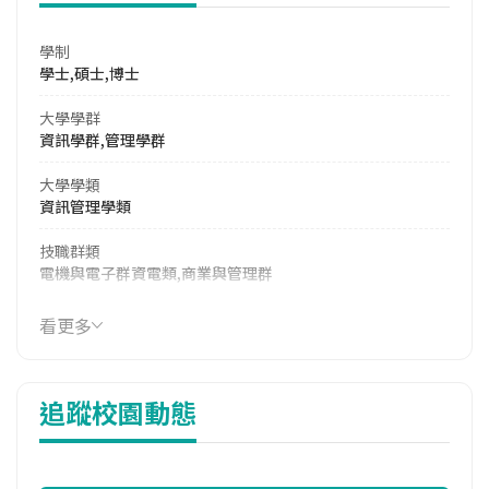
學制
學士,碩士,博士
大學學群
資訊學群,管理學群
大學學類
資訊管理學類
技職群類
電機與電子群資電類,商業與管理群
114年學費
看更多
17,240 元/學期
114年雜費
追蹤校園動態
10,786 元/學期
114年註冊率
91.49%