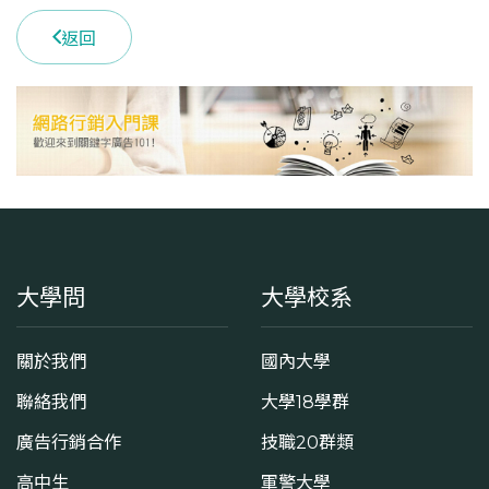
3
返回
學系電話
(05)2720411 #24600
學系地址
嘉義縣民雄鄉大學路一段168號
大學問
大學校系
關於我們
國內大學
聯絡我們
大學18學群
廣告行銷合作
技職20群類
高中生
軍警大學