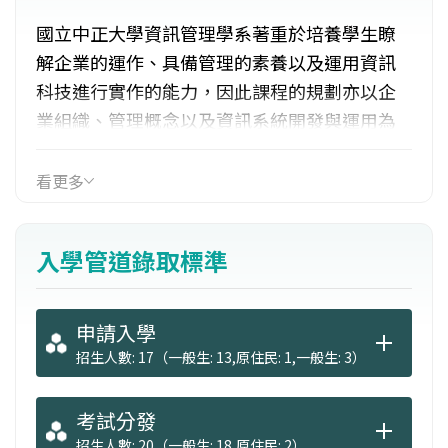
國立中正大學資訊管理學系著重於培養學生瞭
解企業的運作、具備管理的素養以及運用資訊
科技進行實作的能力，因此課程的規劃亦以企
業組織、管理概念以及資訊系統開發與運用為
最重要的主軸，其中特別強調管理和技術的平
衡。並鼓勵師生將研究成果應用於產業界，因
看更多
此許多專題都是與業界的需求結合，強調解決
實務問題能力的養成。專業能力包括：組織行
入學管道錄取標準
為、管理會計、生產與作業管理、行銷管理、
人力資源管理等。
申請入學
招生人數: 17（一般生: 13,原住民: 1,一般生: 3）
考試分發
招生人數: 20（一般生: 18,原住民: 2）