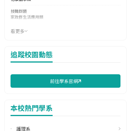
技職群類
家政群生活應用類
114年學費
看更多
36,924 元/學期
114年雜費
追蹤校園動態
8,130 元/學期
114年註冊率
98.00%
前往學系官網
校際選課人數
113學年度上學期
1
本校熱門學系
113學年度下學期
1
護理系
雙主修人數