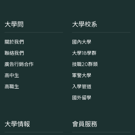
大學問
大學校系
關於我們
國內大學
聯絡我們
大學18學群
廣告行銷合作
技職20群類
高中生
軍警大學
高職生
入學管道
國外留學
大學情報
會員服務