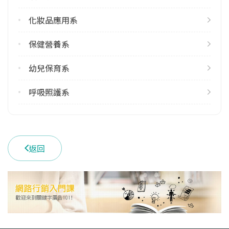
113學年度上學期
化妝品應用系
1
113學年度下學期
保健營養系
1
幼兒保育系
學系電話
(03)2118999 #5848
呼吸照護系
學系地址
桃園市龜山區文化一路261號
返回