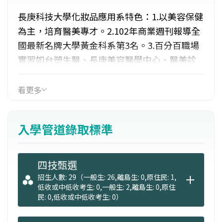
長庚科技大學化妝品應用系特色：1.以美容保健
為主，培育醫美專才。2.102年商業週刊報導全
國最新名牌大學黃金科系第3名。3.百分百職場
實習如台塑生醫、長庚美容醫學中心、醫美診
所等及安排海外見習。4.美容乙級證照通過率達
87％，超出全國2倍以上。5.畢業生就業率近九
看更多
成。
入學管道錄取標準
四技甄選
招生人數: 29（一般生: 26,離島生: 0,原住民: 1,
低收或中低收考生: 0,一般生: 2,離島生: 0,原住
民: 0,低收或中低收考生: 0）