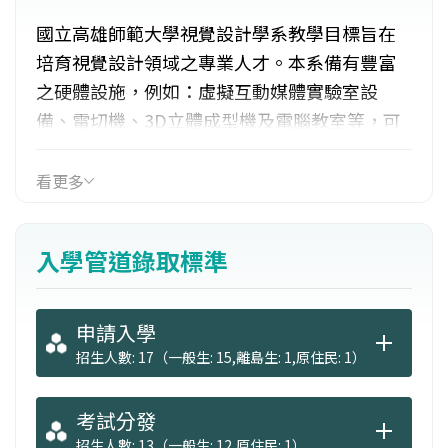
國立高雄師範大學視覺設計學系教學目標旨在
培育視覺設計領域之專業人才。本系備有豐富
之硬體設施，例如：虛擬互動媒體實驗室設
備、雷切機、3D立體成型機及電腦教室等，可
供學生使用。為開拓學生視野，辦理多場國際
研討會、設計研習營等活動，更與業界進行產
看更多
學合作，藉著師生合作，促進師生感情交流。
更藉由和業界的合作，加強人脈，拓展學生未
入學管道錄取標準
來就業選擇。
申請入學
招生人數: 17（一般生: 15,離島生: 1,原住民: 1）
考試分發
招生人數: 13（一般生: 12,原住民: 1）