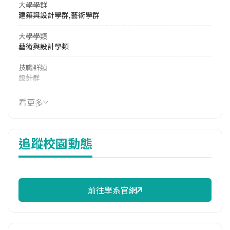
大學學群
建築與設計學群,藝術學群
大學學類
藝術與設計學類
技職群類
設計群
114年學費
看更多
16,815 元/學期
114年雜費
追蹤校園動態
10,550 元/學期
114年註冊率
100.00%
前往學系官網
學系電話
(07)7172930 #3010
學系地址