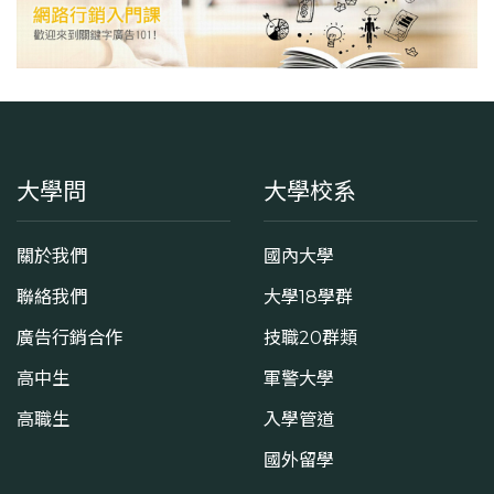
大學問
大學校系
關於我們
國內大學
聯絡我們
大學18學群
廣告行銷合作
技職20群類
高中生
軍警大學
高職生
入學管道
國外留學