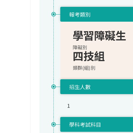
報考類別
學習障礙生
障礙別
四技組
類群(組)別
招生人數
1
學科考試科目