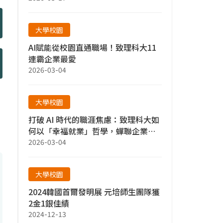
大學校園
AI賦能從校園直通職場！致理科大11
連霸企業最愛
2026-03-04
大學校園
打破 AI 時代的職涯焦慮：致理科大如
何以「幸福就業」哲學，蟬聯企業最
愛？
2026-03-04
大學校園
2024韓國首爾發明展 元培師生團隊獲
2金1銀佳績
2024-12-13