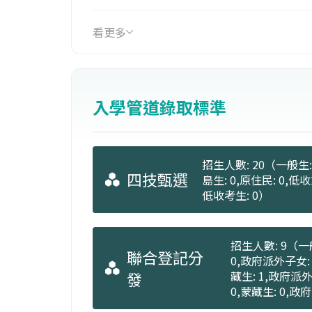
看更多
入學管道錄取標準
招生人數: 20（一般生: 
四技甄選
島生: 0,原住民: 0,低
低收考生: 0）
招生人數: 9（一般
聯合登記分
0,政府派外子女: 
發
藏生: 1,政府派外
0,蒙藏生: 0,政