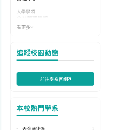
大學學類
企業管理學類
看更多
技職群類
商業與管理群
114年學費
追蹤校園動態
38,779 元/學期
114年雜費
8,538 元/學期
前往學系官網
114年註冊率
78.30%
本校熱門學系
學系電話
(02)26015310 #2410
表演藝術系
學系地址