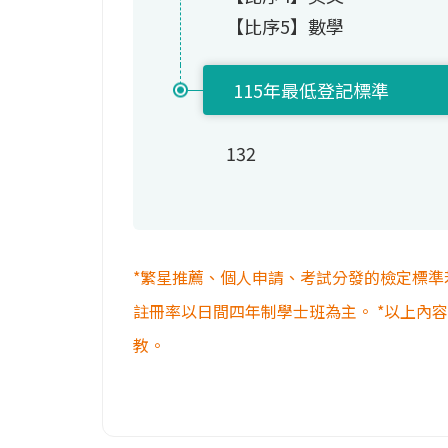
【比序5】數學
115年最低登記標準
132
*繁星推薦、個人申請、考試分發的檢定標準
註冊率以日間四年制學士班為主。 *以上內
教。