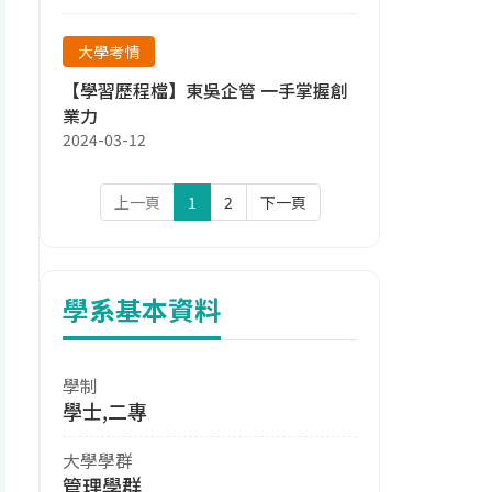
大學考情
【學習歷程檔】東吳企管 一手掌握創
業力
2024-03-12
上一頁
1
2
下一頁
學系基本資料
學制
學士,二專
大學學群
管理學群