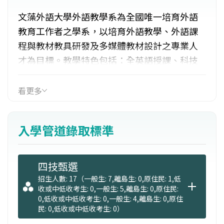
文藻外語大學外語教學系為全國唯一培育外語
教育工作者之學系，以培育外語教學、外語課
程與教材教具研發及多媒體教材設計之專業人
才為目標。教學特色包括：全英語授課、科技
輔助語言學習、結合校內外教學實習與觀摩課
程，並藉由語言教學營隊與專業服務學習，增
看更多
加實際教學應用機會；本系課程強調英語教學
理論與實務經驗，強化學生語言及專業能力。
入學管道錄取標準
四技甄選
招生人數: 17（一般生: 7,離島生: 0,原住民: 1,低
收或中低收考生: 0,一般生: 5,離島生: 0,原住民:
0,低收或中低收考生: 0,一般生: 4,離島生: 0,原住
民: 0,低收或中低收考生: 0）