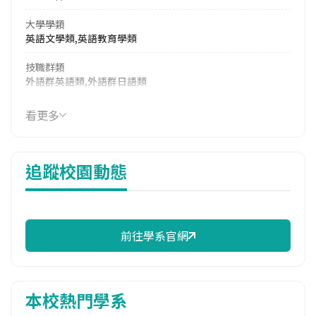
大學學類
英語文學類,英語教育學類
技職群類
外語群英語類,外語群日語類
114年學費
看更多
39,956 元/學期
114年雜費
追蹤校園動態
12,588 元/學期
114年註冊率
69.05%
前往學系官網
校際選課人數
113學年度上學期
1
本校熱門學系
修輔系人數