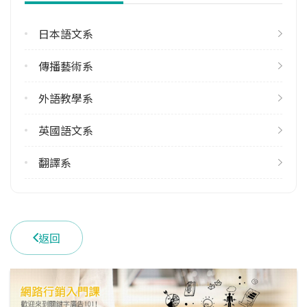
113學年度上學期
1
日本語文系
113學年度下學期
傳播藝術系
2
外語教學系
雙主修人數
113學年度下學期
英國語文系
1
翻譯系
學系電話
(07)3426031 #5202
學系地址
高雄市三民區民族一路900號
返回