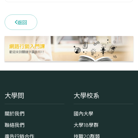
返回
大學問
大學校系
關於我們
國內大學
聯絡我們
大學18學群
廣告行銷合作
技職20群類