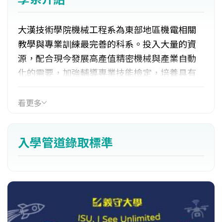
大漢技術學院機械工程系為東部地區機電相關
教學與專業訓練最完善的科系。投入大量的資
源，配合現今發展高產值精密機械與產業自動
化的需要，加強輔導專業技能檢定，培養具有
工程技術，及職場競爭力的高級人才。能從事
精密機械設計與製造、機電整合及自動控制的
看更多
專業工作，更具企業倫理與管理能力，以高度
符合業界實務需求為培育目標。
入學管道錄取標準