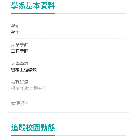
學系基本資料
學制
學士
大學學群
工程學群
大學學類
機械工程學類
技職群類
機械群,動力機械群
學系電話
看更多
(03)8210873
學系地址
追蹤校園動態
花蓮縣新城鄉大漢村樹人街1號