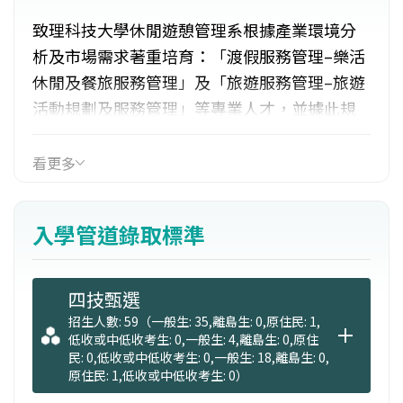
致理科技大學休閒遊憩管理系根據產業環境分
析及市場需求著重培育：「渡假服務管理–樂活
休閒及餐旅服務管理」及「旅遊服務管理–旅遊
活動規劃及服務管理」等專業人才，並據此規
劃本系專業課程模組及跨領域學分學程。本系
合作之實習廠商有三峽大板根森林溫泉渡假
看更多
村、野柳泊逸渡假酒店、福容大飯店及雄獅旅
行社等知名企業，讓學生有全方位的校外實習
入學管道錄取標準
環境。
四技甄選
招生人數: 59（一般生: 35,離島生: 0,原住民: 1,
低收或中低收考生: 0,一般生: 4,離島生: 0,原住
民: 0,低收或中低收考生: 0,一般生: 18,離島生: 0,
原住民: 1,低收或中低收考生: 0）