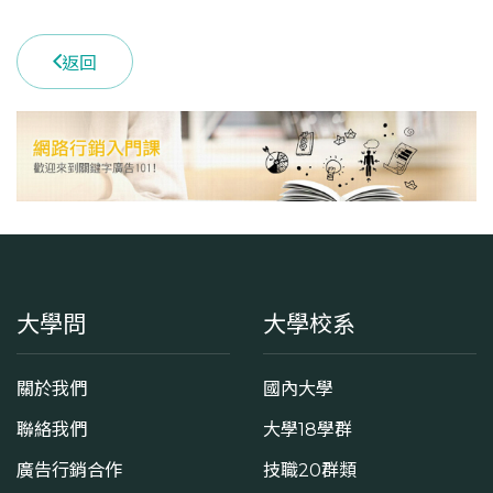
返回
大學問
大學校系
關於我們
國內大學
聯絡我們
大學18學群
廣告行銷合作
技職20群類