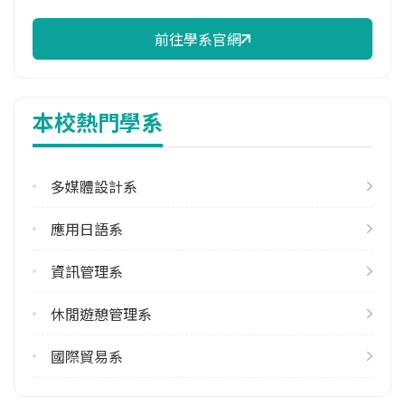
100.00%
前往學系官網
修輔系人數
113學年度上學期
3
本校熱門學系
雙主修人數
113學年度下學期
1
多媒體設計系
學系電話
應用日語系
(02)22576167 #2325
資訊管理系
學系地址
新北市板橋區文化路一段313號
休閒遊憩管理系
國際貿易系