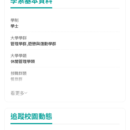
學系基本資料
學制
學士
大學學群
管理學群,遊憩與運動學群
大學學類
休閒管理學類
技職群類
餐旅群
114年學費
看更多
37,330 元/學期
114年雜費
追蹤校園動態
8,580 元/學期
114年註冊率