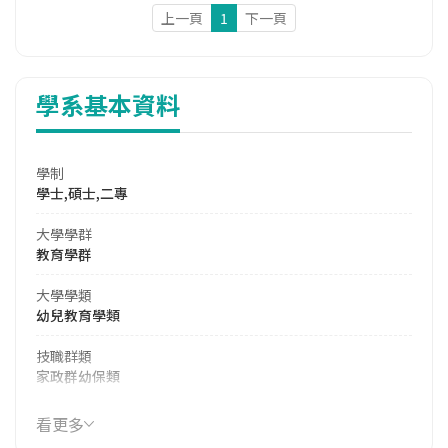
上一頁
1
下一頁
學系基本資料
學制
學士,碩士,二專
大學學群
教育學群
大學學類
幼兒教育學類
技職群類
家政群幼保類
114年學費
看更多
37,913 元/學期