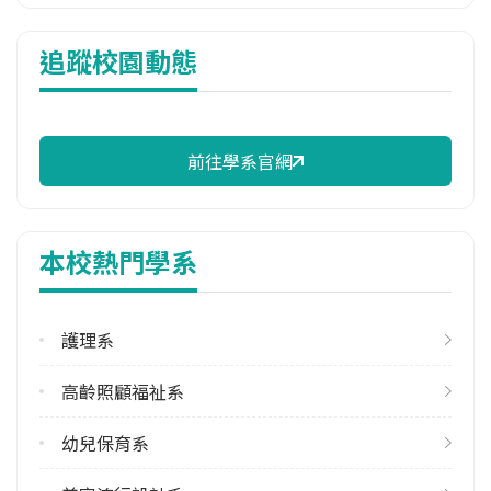
114年雜費
追蹤校園動態
12,510 元/學期
114年註冊率
50.00%
前往學系官網
修輔系人數
113學年度上學期
3
本校熱門學系
113學年度下學期
2
護理系
學系電話
(02)24372093 #241
高齡照顧福祉系
學系地址
基隆市中山區復興路336號
幼兒保育系