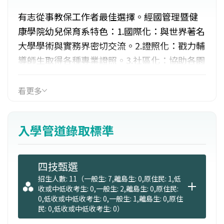
有志從事教保工作者最佳選擇。經國管理暨健
康學院幼兒保育系特色：1.國際化：與世界著名
大學學術與實務界密切交流。2.證照化：戳力輔
導師生取得各種專業證照。3.社區化：協助各園
所規劃課程及師資在職訓練、承辦保母檢定及
專業課程、社區保母系統與幼兒園輔導。4.產學
看更多
合作化：辦理二所績優幼兒園及一所托嬰中
心，提供教學、研究、實習、就業等產學合作
入學管道錄取標準
服務。
四技甄選
招生人數: 11（一般生: 7,離島生: 0,原住民: 1,低
收或中低收考生: 0,一般生: 2,離島生: 0,原住民:
0,低收或中低收考生: 0,一般生: 1,離島生: 0,原住
民: 0,低收或中低收考生: 0）