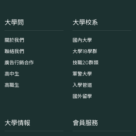
大學問
大學校系
關於我們
國內大學
聯絡我們
大學18學群
廣告行銷合作
技職20群類
高中生
軍警大學
高職生
入學管道
國外留學
大學情報
會員服務