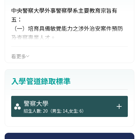
中央警察大學外事警察學系主要教育宗旨有
五：
（一）培育具備敏覺能力之涉外治安案件預防
及查察專業人才。
（二）培育具備縝密思維能力之外事情報蒐
集、研析專業人才。
看更多
（三）培育具備科學精神之涉外治安政策分析
與執行專業人才。
入學管道錄取標準
（四）培育具備宏觀視野之國際警察合作規劃
與執行專業人才。
（五）提昇涉外治安領域學術研究水準。
警察大學
招生人數: 20（男生: 14,女生: 6）