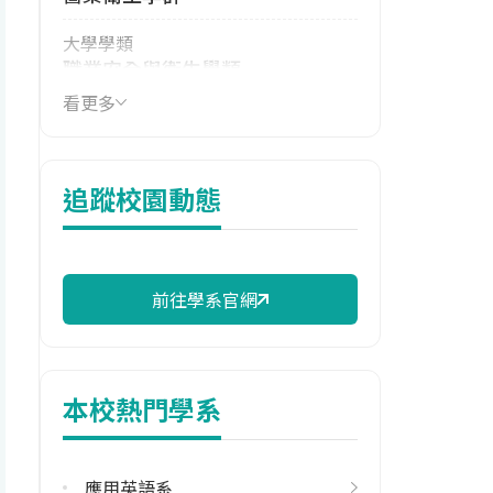
大學學類
職業安全與衛生學類
看更多
技職群類
化工群,土木與建築群
114年學費
追蹤校園動態
16,026 元/學期
114年雜費
10,253 元/學期
前往學系官網
114年註冊率
100.00%
本校熱門學系
校際選課人數
113學年度上學期
1
應用英語系