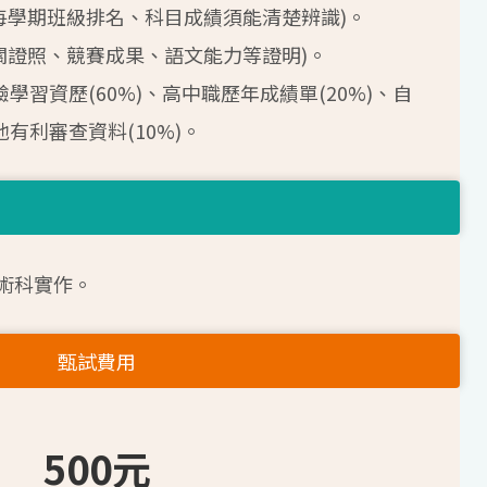
含每學期班級排名、科目成績須能清楚辨識)。
相關證照、競賽成果、語文能力等證明)。
學習資歷(60%)、高中職歷年成績單(20%)、自
他有利審查資料(10%)。
術科實作。
甄試費用
500元