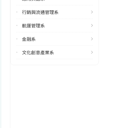
113學年度下學期
行銷與流通管理系
1
航運管理系
雙主修人數
113學年度上學期
金融系
3
113學年度下學期
文化創意產業系
3
學系電話
(07)6011000 #32301 ~ 32306
學系地址
高雄市燕巢區大學路1號