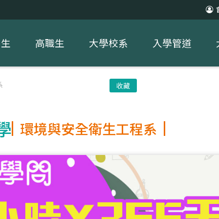
中生
高職生
大學校系
入學管道
系
收藏
學
環境與安全衛生工程系