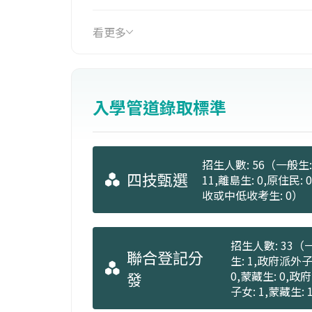
看更多
入學管道錄取標準
招生人數: 56（一般生: 
四技甄選
11,離島生: 0,原住民:
收或中低收考生: 0）
招生人數: 33（一
聯合登記分
生: 1,政府派外子
發
0,蒙藏生: 0,政
子女: 1,蒙藏生: