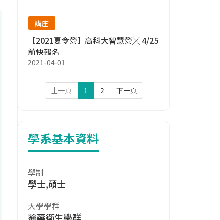
講座
【2021夏令營】高科大智慧營╳ 4/25
前快報名
2021-04-01
上一頁
1
2
下一頁
學系基本資料
學制
學士,碩士
大學學群
醫藥衛生學群