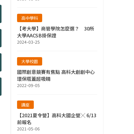
高中學科
【考大學】商管學院怎麼選？ 30所
大學AACSB掛保證
2024-03-25
大學校園
國際創意競賽有焦點 高科大創創中心
環保瓶蓋超吸睛
2022-09-05
講座
【2021夏令營】高科大國企營╳ 6/13
前報名
2021-05-06