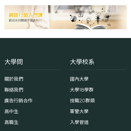
(05)5342601 #5300
學系地址
雲林縣斗六市大學路三段123號
大學問
大學校系
關於我們
國內大學
聯絡我們
大學18學群
廣告行銷合作
技職20群類
高中生
軍警大學
高職生
入學管道