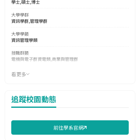
學士,碩士,博士
大學學群
資訊學群,管理學群
大學學類
資訊管理學類
技職群類
電機與電子群資電類,商業與管理群
114年學費
看更多
16,979 元/學期
114年雜費
追蹤校園動態
10,866 元/學期
114年註冊率
100.00%
前往學系官網
校際選課人數
113學年度上學期