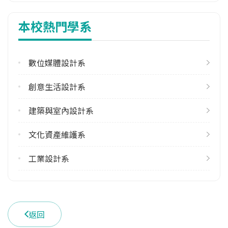
3
本校熱門學系
113學年度下學期
1
數位媒體設計系
修輔系人數
113學年度上學期
創意生活設計系
6
113學年度下學期
建築與室內設計系
5
文化資產維護系
雙主修人數
113學年度上學期
工業設計系
2
113學年度下學期
2
返回
學系電話