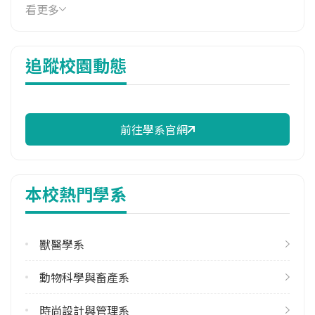
114年學費
看更多
16,830 元/學期
114年雜費
追蹤校園動態
10,750 元/學期
114年註冊率
87.50%
前往學系官網
修輔系人數
113學年度下學期
4
本校熱門學系
學系電話
(08)7703202 #7964
獸醫學系
學系地址
屏東縣內埔鄉學府路1號
動物科學與畜產系
時尚設計與管理系