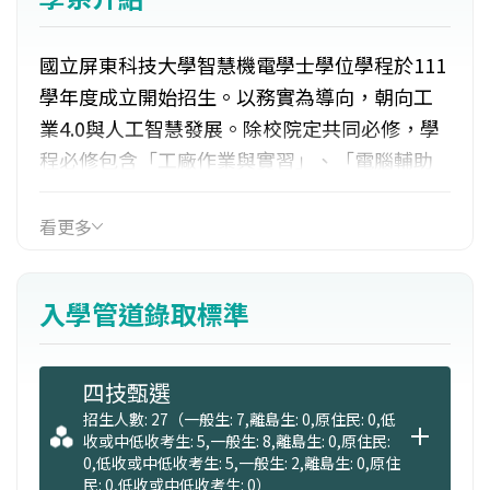
國立屏東科技大學智慧機電學士學位學程於111
學年度成立開始招生。以務實為導向，朝向工
業4.0與人工智慧發展。除校院定共同必修，學
程必修包含「工廠作業與實習」、「電腦輔助
製圖與實習」、「工業配線與實習」、「自動
控制與實習」、「Python基礎與應用」、「工
看更多
業機器人應用與實習」、「可程式控制原與實
習」、「機電整合與實習」、「電動機控制與
入學管道錄取標準
實習」、「感測元件原理與應用」、「人機介
面監控」、「AI人工智慧與深度學習」、
「Raspberry Pi IoT 物聯網實作」、「機電整合
四技甄選
實務應用」、「電腦視覺與影像處理」等(預
招生人數: 27（一般生: 7,離島生: 0,原住民: 0,低
收或中低收考生: 5,一般生: 8,離島生: 0,原住民:
定)。另開設工程應用及農業應用類別選修課
0,低收或中低收考生: 5,一般生: 2,離島生: 0,原住
程，畢業需取得128學分，包含1學期的校外產
民: 0,低收或中低收考生: 0）