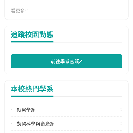
114年學費
看更多
16,830 元/學期
114年雜費
追蹤校園動態
10,750 元/學期
114年註冊率
100.00%
前往學系官網
學系電話
(08)7703202 #7550
學系地址
本校熱門學系
屏東縣內埔鄉學府路1號
獸醫學系
動物科學與畜產系