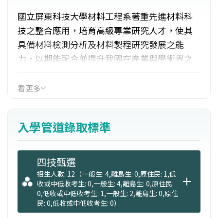
國立屏東科技大學材料工程系著重先進材料科
技之整合應用，培育高級專業研究人才，使其
具備材料檢測分析及材料製程研究發展之能
力，以期能配合並提升我國在產業與學術界之
研發與設計能力，提升技術研究層次，適時滿
足工業界所需之材料科技研發與製程整合人
看更多
才。 目前亦積極建立以技術與應用為導向之電
子陶瓷、奈米科技、微機電系統及半導體製程
入學管道錄取標準
等之研究和人才培育的環境。其前身為先進材
料學士學位學程於106學年度開始招生，於111
學年度更名為材料工程系。
四技甄選
招生人數: 12（一般生: 4,離島生: 0,原住民: 1,低
收或中低收考生: 0,一般生: 4,離島生: 0,原住民:
0,低收或中低收考生: 1,一般生: 2,離島生: 0,原住
民: 0,低收或中低收考生: 0）