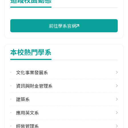
114年註冊率
100.00%
前往學系官網
校際選課人數
113學年度上學期
3
本校熱門學系
修輔系人數
113學年度上學期
1
文化事業發展系
113學年度下學期
資訊與財金管理系
1
建築系
學系電話
(02)27712171 #2900
應用英文系
學系地址
臺北市大安區忠孝東路三段1號
經營管理系