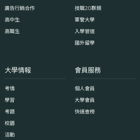
廣告行銷合作
技職20群類
高中生
軍警大學
高職生
入學管道
國外留學
大學情報
會員服務
考情
個人會員
學習
大學會員
考題
快速查榜
校園
活動