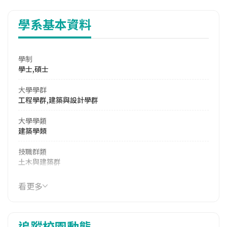
學系基本資料
學制
學士,碩士
大學學群
工程學群,建築與設計學群
大學學類
建築學類
技職群類
土木與建築群
114年學費
看更多
16,446 元/學期
114年雜費
追蹤校園動態
10,450 元/學期