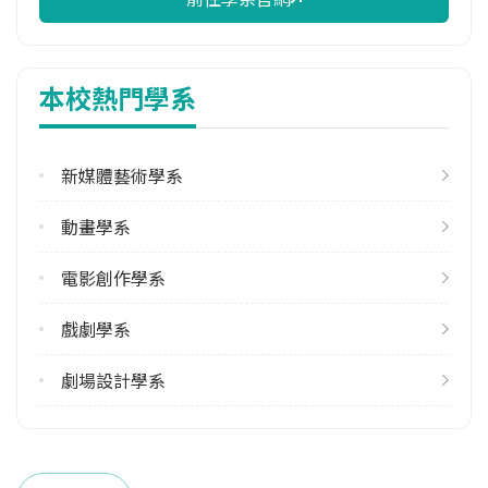
修輔系人數
113學年度上學期
本校熱門學系
3
113學年度下學期
4
新媒體藝術學系
學系電話
動畫學系
(02)28961000 #3142
電影創作學系
學系地址
臺北市北投區學園路1號
戲劇學系
劇場設計學系