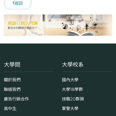
返回
大學問
大學校系
關於我們
國內大學
聯絡我們
大學18學群
廣告行銷合作
技職20群類
高中生
軍警大學