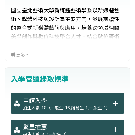
國立臺北藝術大學新媒體藝術學系以新媒體藝
術、媒體科技與設計為主要方向，發展前瞻性
的整合式新媒體藝術與應用，培養跨領域相關
美學創作與數位科技整合人才。結合數位藝術
創作理論與美學表現形式之探索，研究與創作
最新之互動科技，以反映科技時代之數位藝術
看更多
新媒體創作。課程規劃主要為培養具備自然、
人文、藝術、資訊素養之跨領域知識，並能應
入學管道錄取標準
用科技於媒體藝術，或應用數位科技於互動藝
術、文化創意產業等人才。
申請入學
招生人數: 18（一般生: 16,離島生: 1,一般生: 1）
繁星推薦
招生人數: 3（一般生: 3）