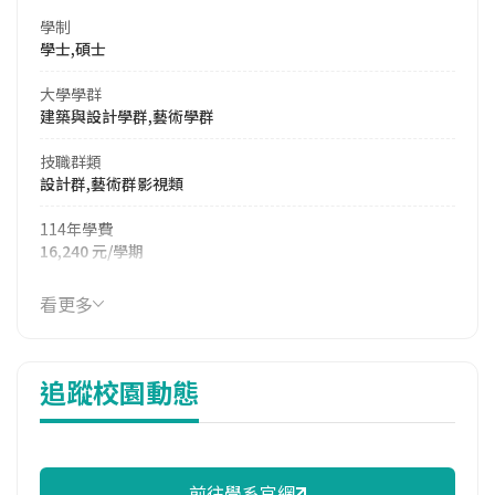
學制
學士,碩士
大學學群
建築與設計學群,藝術學群
技職群類
設計群,藝術群影視類
114年學費
16,240 元/學期
114年雜費
看更多
10,380 元/學期
114年註冊率
追蹤校園動態
97.62%
校際選課人數
113學年度上學期
1
前往學系官網