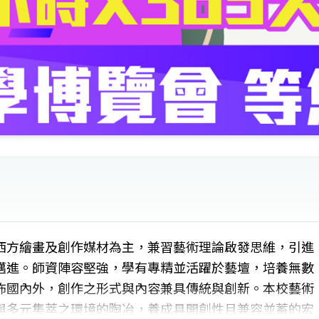
西方繪畫及創作媒材為主，兼習藝術理論啟發思維，引進
邁進。師資陣容堅強，學有專精並活躍於藝壇，培養無數
佈國內外，創作之形式與內容兼具傳統與創新。本校藝術
與多元集萃之環境的陶冶，養成具開創性且兼容並蓄的宏