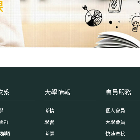
校系
大學情報
會員服務
學
考情
個人會員
8學群
學習
大學會員
0群類
考題
快速查榜