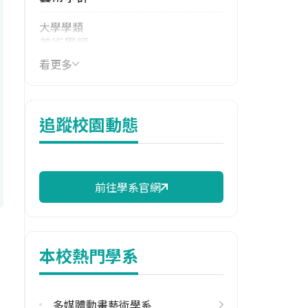
大學學類
美術學類
看更多
技職群類
藝術群影視類
114年學費
追蹤校園動態
16,000 元/學期
114年雜費
10,230 元/學期
前往學系官網
114年註冊率
100.00%
本校熱門學系
校際選課人數
113學年度下學期
1
多媒體動畫藝術學系