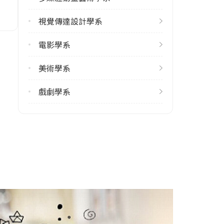
修輔系人數
視覺傳達設計學系
113學年度上學期
3
電影學系
113學年度下學期
美術學系
3
戲劇學系
雙主修人數
113學年度上學期
3
113學年度下學期
3
學系電話
(02)22722181 #2010
學系地址