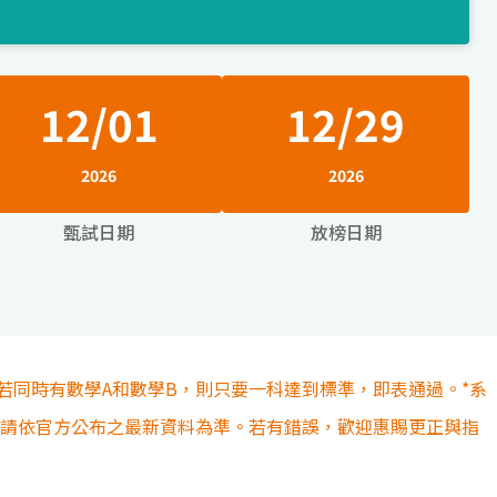
12/01
12/29
2026
2026
甄試日期
放榜日期
若同時有數學A和數學B，則只要一科達到標準，即表通過。*系
容請依官方公布之最新資料為準。若有錯誤，歡迎惠賜更正與指