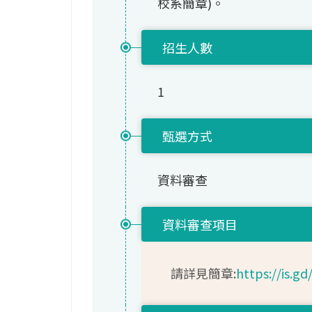
校系簡章)。
招生人數
1
甄選方式
資料審查
資料審查項目
請詳見簡章:
https://is.g