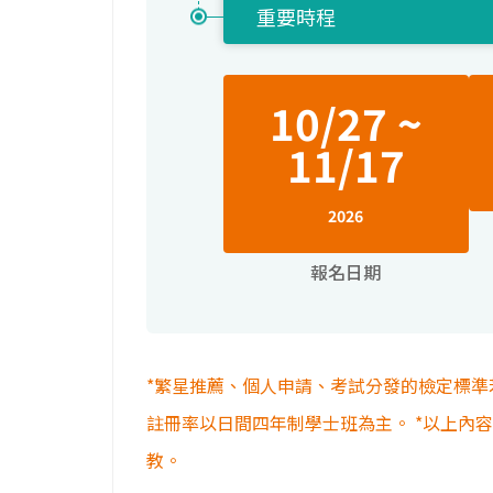
重要時程
10/27 ~
11/17
2026
報名日期
*繁星推薦、個人申請、考試分發的檢定標準
註冊率以日間四年制學士班為主。 *以上內
教。