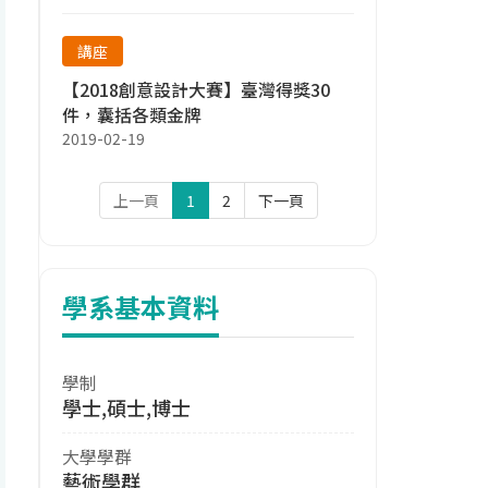
講座
【2018創意設計大賽】臺灣得獎30
件，囊括各類金牌
2019-02-19
上一頁
1
2
下一頁
學系基本資料
學制
學士,碩士,博士
大學學群
藝術學群