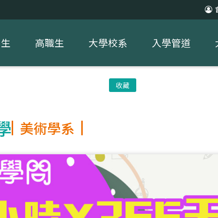
中生
高職生
大學校系
入學管道
收藏
學
美術學系