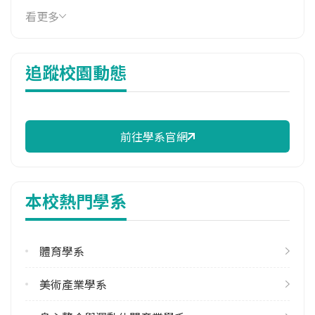
114年學費
看更多
15,650 元/學期
114年雜費
追蹤校園動態
9,840 元/學期
114年註冊率
100.00%
前往學系官網
學系電話
(089)318855 #5700
學系地址
本校熱門學系
臺東縣臺東市大學路二段369號
體育學系
美術產業學系