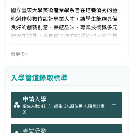
國立臺東大學美術產業學系旨在培養優秀的藝
術創作與數位設計專業人才，讓學生能夠具備
良好的創新創意、美感品味、專業技術與多元
跨界知識外，更具備正確的職場倫理。專任教
師學術專長領域有美術史與理論、水墨創作、
陶藝、繪本、電腦動畫、數位藝術、多媒體、
看更多
版畫、設計、展場策劃等。同時，透過產學合
作的機會，培養學生學理與實務兼備的職場知
入學管道錄取標準
能。畢業後依個人興趣與未來職涯發展，報考
美術、設計、動畫媒體等研究所進修，或進入
美術產業相關職場發展。
申請入學
招生人數: 41（一般生: 34,原住民: 4,願景計畫:
3）
考試分發