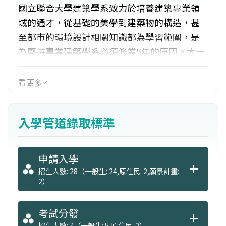
國立聯合大學建築學系致力於培養建築專業領
域的通才，從基礎的美學到建築物的構造，甚
至都市的環境設計相關知識都為學習範圍，是
為堅持專業建築學系必須修業5年的原因。大一
採小班制分組教學。畢業前安排學生至優良的
建築師事務所進行建築設計實務實習，吸收最
看更多
新實務新知。更積極鼓勵與輔導學生參加建築
師證照與研究所考試，並聘任外籍專任教師進
入學管道錄取標準
行全英文教學，每年指導學生參加國際學生設
計工作坊，推動國際化教學。
申請入學
招生人數: 28（一般生: 24,原住民: 2,願景計畫:
2）
考試分發
招生人數: 7（一般生: 5,原住民: 2）