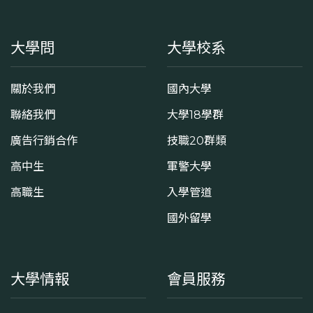
大學問
大學校系
關於我們
國內大學
聯絡我們
大學18學群
廣告行銷合作
技職20群類
高中生
軍警大學
高職生
入學管道
國外留學
大學情報
會員服務