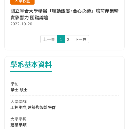
大學校園
國立聯合大學舉辦「聯動蛻變˙合心永續」培育產業精
實影響力 關鍵論壇
2022-10-20
上一頁
1
2
下一頁
學系基本資料
學制
學士,碩士
大學學群
工程學群,建築與設計學群
大學學類
建築學類