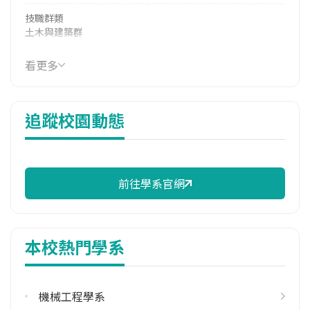
技職群類
土木與建築群
114年學費
看更多
16,900 元/學期
114年雜費
追蹤校園動態
9,100 元/學期
114年註冊率
95.92%
前往學系官網
校際選課人數
113學年度上學期
5
本校熱門學系
雙主修人數
113學年度上學期
2
機械工程學系