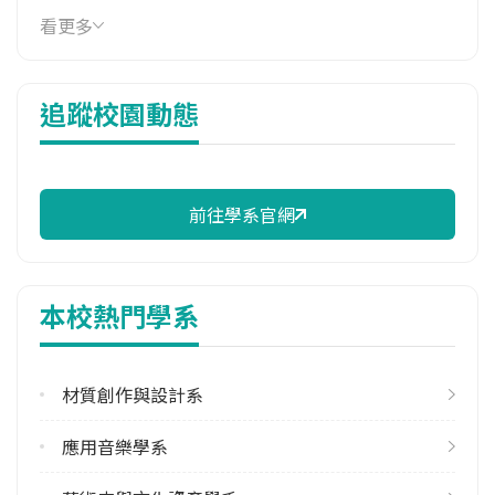
114年學費
看更多
15,990 元/學期
114年雜費
追蹤校園動態
11,000 元/學期
114年註冊率
98.04%
前往學系官網
校際選課人數
113學年度上學期
3
本校熱門學系
113學年度下學期
12
材質創作與設計系
學系電話
(06)6930100 #2210
應用音樂學系
學系地址
臺南市官田區大崎里66號