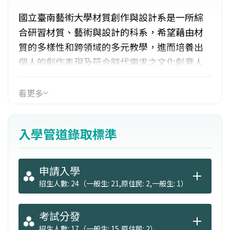
國立臺南藝術大學材質創作與設計系是一所綜
合研習材質、藝術與設計的科系，希望藉由材
質的多樣性和跨領域的多元教學，進而培養出
個人的創作表現及符合時代需求之文化創意人
才。發展方向強調培養對材質具有深入了解與
體驗，以材質為根本接受廣泛材質體驗及設計
看更多
美學之訓練。特色：1.跨越單一材質的整合創作
與延伸，掌握材質的操作能力運用於多面向材
入學管道錄取標準
質創作可能性的發展。2.專業工作室教學形態，
分：木質、設計、金工、陶瓷、纖維，實務與
理論並重。
申請入學
招生人數: 24（一般生: 21,原住民: 2,一般生: 1）
考試分發
招生人數: 17（一般生: 15,原住民: 2）