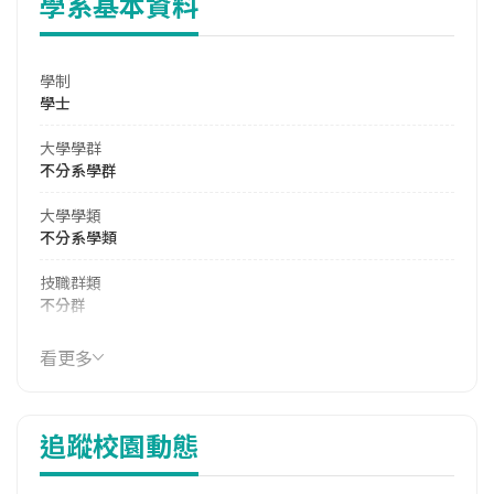
學系基本資料
學制
學士
大學學群
不分系學群
大學學類
不分系學類
技職群類
不分群
114年學費
看更多
15,270 元/學期
114年雜費
追蹤校園動態
9,570 元/學期
114年註冊率