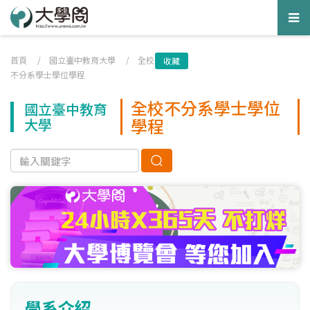
Tog
nav
首頁
/
國立臺中教育大學
/
全校
收藏
不分系學士學位學程
全校不分系學士學位
國立臺中教育
學程
大學
學系介紹