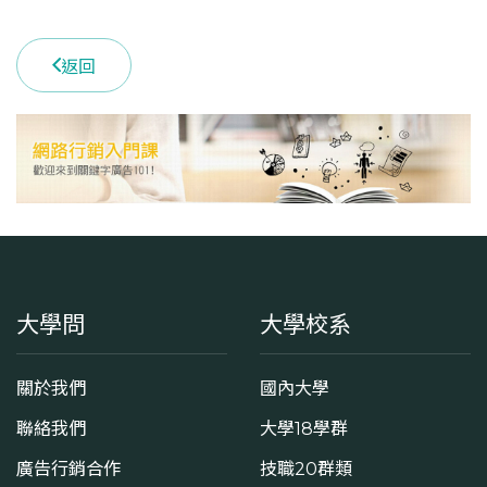
返回
大學問
大學校系
關於我們
國內大學
聯絡我們
大學18學群
廣告行銷合作
技職20群類