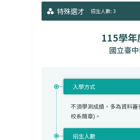
特殊選才
招生人數: 3
115學
國立臺中
入學方式
不須學測成績，多為資料審
校系簡章)。
招生人數