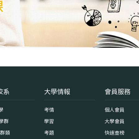
校系
大學情報
會員服務
學
考情
個人會員
8學群
學習
大學會員
0群類
考題
快速查榜