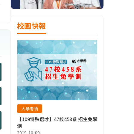
校園快報
大學考情
【109特殊選才】47校458系 招生免學
測
2019-10-09