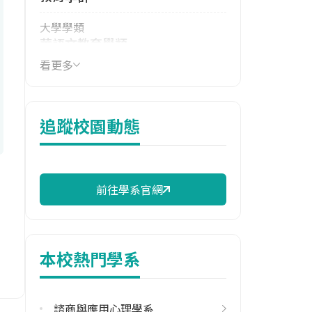
大學學類
華語文教育學類
看更多
114年學費
15,140 元/學期
114年雜費
追蹤校園動態
6,270 元/學期
114年註冊率
100.00%
前往學系官網
校際選課人數
113學年度上學期
13
本校熱門學系
113學年度下學期
8
諮商與應用心理學系