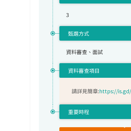
3
甄選方式
資料審查、面試
資料審查項目
請詳見簡章:
https://is.g
重要時程