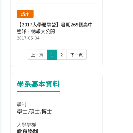
講座
【2017大學體驗營】暑期269個高中
營隊，情報大公開
2017-05-04
上一頁
1
2
下一頁
學系基本資料
學制
學士,碩士,博士
大學學群
教育學群