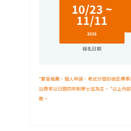
10/23 ~
11/11
2026
報名日期
*繁星推薦、個人申請、考試分發的檢定標準
註冊率以日間四年制學士班為主。 *以上內
教。