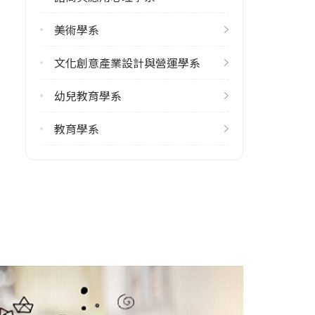
修輔系人數
美術學系
113學年度上學期
8
文化創意產業設計與營運學系
113學年度下學期
幼兒教育學系
6
教育學系
雙主修人數
113學年度上學期
2
學系電話
(04)22183431
學系地址
臺中市西區民生路140號