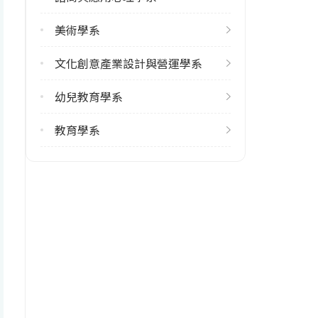
修輔系人數
美術學系
113學年度上學期
1
文化創意產業設計與營運學系
113學年度下學期
幼兒教育學系
1
教育學系
學系電話
(04)22183411
學系地址
臺中市西區民生路140號