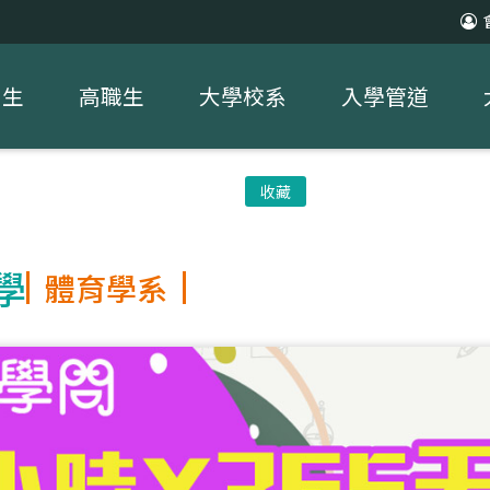
中生
高職生
大學校系
入學管道
收藏
學
體育學系