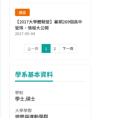
講座
【2017大學體驗營】暑期269個高中
營隊，情報大公開
2017-05-04
上一頁
1
2
下一頁
學系基本資料
學制
學士,碩士
大學學群
遊憩與運動學群