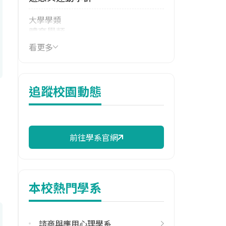
大學學類
體育學類
看更多
114年學費
15,140 元/學期
114年雜費
追蹤校園動態
9,570 元/學期
114年註冊率
100.00%
前往學系官網
校際選課人數
113學年度上學期
5
本校熱門學系
113學年度下學期
12
諮商與應用心理學系