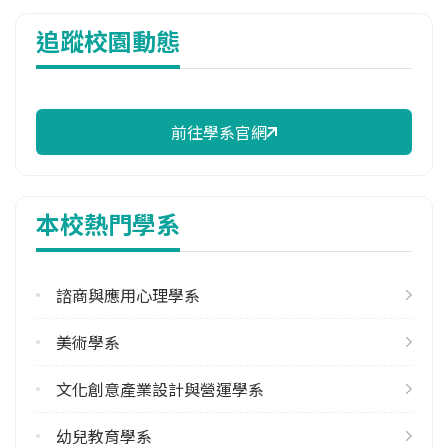
114年雜費
追蹤校園動態
9,570 元/學期
114年註冊率
96.00%
前往學系官網
校際選課人數
113學年度上學期
1
本校熱門學系
113學年度下學期
7
諮商與應用心理學系
學系電話
(04)22183581
美術學系
學系地址
臺中市西區民生路140號
文化創意產業設計與營運學系
幼兒教育學系