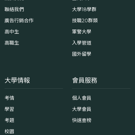
聯絡我們
大學18學群
廣告行銷合作
技職20群類
高中生
軍警大學
高職生
入學管道
國外留學
大學情報
會員服務
考情
個人會員
學習
大學會員
考題
快速查榜
校園