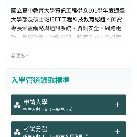
國立臺中教育大學資訊工程學系101學年度通過
大學部及碩士班IEET工程科技教育認證。師資
專長涵蓋網路與通訊系統、資訊安全、網路電
話、無線計算、行動通訊、軟體工程、多媒體
工程與技術、智慧型代理人與系統、軟體品質
測試與流程管理、嵌入式軟體、計算機系統、
看更多
平行處理、雲端運算、APP設計、穿戴式技術、
智慧型機器人、車載通訊及無線感測網路、BIG
入學管道錄取標準
DATA分析等。系所圖書儀器新穎充實，課程規
劃涵蓋目前國內外資訊領域重要研究方向與就
業趨勢，基礎及專業均衡發展。
申請入學
招生人數: 26（一般生: 26）
考試分發
招生人數: 11（一般生: 9,原住民: 2）