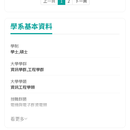
上一頁
1
2
下一頁
學系基本資料
學制
學士,碩士
大學學群
資訊學群,工程學群
大學學類
資訊工程學類
技職群類
電機與電子群資電類
114年學費
看更多
15,270 元/學期