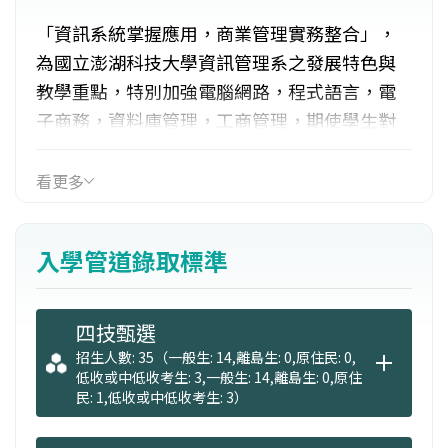
「資訊系統掌握應用，商業管理實務整合」，
為國立澎湖科技大學資訊管理系之發展特色與
教學重點，特別加強電腦網路，程式語言，電
子商務，資料庫管理，工商管理，期使學生對
軟硬體基礎及整體規劃獲致紮實訓練，並具備
開發及管理整合系統的能力，以期能符合業界
看更多
的需求。
入學管道錄取標準
四技甄選
招生人數: 35（一般生: 14,離島生: 0,原住民: 0,
低收或中低收考生: 3,一般生: 14,離島生: 0,原住
民: 1,低收或中低收考生: 3）