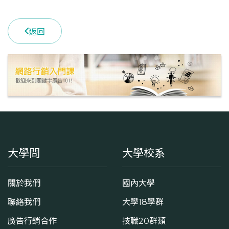
返回
大學問
大學校系
關於我們
國內大學
聯絡我們
大學18學群
廣告行銷合作
技職20群類