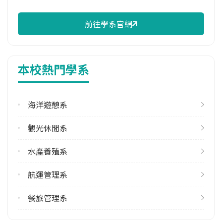
41.67%
前往學系官網
學系電話
(06)9264115 #3401
學系地址
本校熱門學系
澎湖縣馬公市六合路300號
海洋遊憩系
觀光休閒系
水產養殖系
航運管理系
餐旅管理系