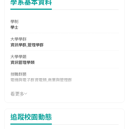
學系基本資料
學制
學士
大學學群
資訊學群,管理學群
大學學類
資訊管理學類
技職群類
電機與電子群資電類,商業與管理群
114年學費
看更多
14,199 元/學期
114年雜費
追蹤校園動態
6,195 元/學期
114年註冊率