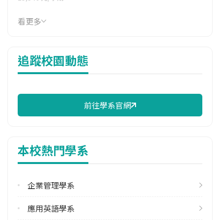
114年雜費
看更多
6,696 元/學期
114年註冊率
追蹤校園動態
95.00%
校際選課人數
113學年度上學期
1
前往學系官網
113學年度下學期
7
本校熱門學系
雙主修人數
113學年度上學期
1
企業管理學系
113學年度下學期
應用英語學系
1