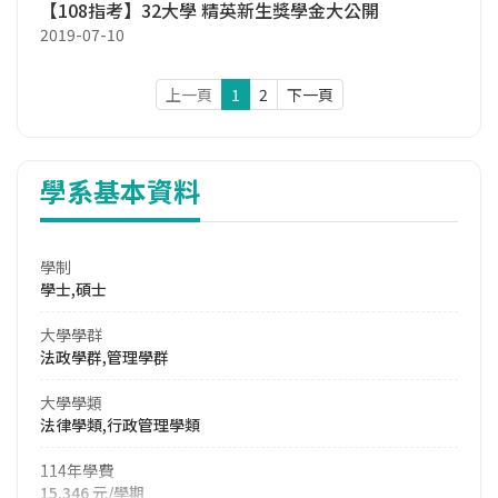
【108指考】32大學 精英新生獎學金大公開
2019-07-10
上一頁
1
2
下一頁
學系基本資料
學制
學士,碩士
大學學群
法政學群,管理學群
大學學類
法律學類,行政管理學類
114年學費
15,346 元/學期