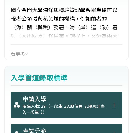
國立金門大學海洋與邊境管理學系畢業後可以
報考公領域與私領域的機構，例如前者的
（海）關（與稅）務署、海（岸）巡（防）署
與（入出國及）移民署。課程上，又分為兩大
模組/群組/區塊（modules）：治理、公共行政
與管理及海洋事務與邊境事務。前者，每門課
看更多
是和治理、公共行政[（public
administration）（pa）]與管理有關 ，而後
入學管道錄取標準
者，所開設的課程是和關務、海巡與移民有
關。
申請入學
招生人數: 29（一般生: 23,原住民: 2,願景計畫:
3,一般生: 1）
考試分發