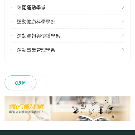
休閒運動學系
1
113學年度下學期
運動健康科學學系
1
運動資訊與傳播學系
雙主修人數
113學年度上學期
運動事業管理學系
4
113學年度下學期
4
返回
學系電話
(04)22213108 #1501
學系地址
臺中市北區雙十路一段16號