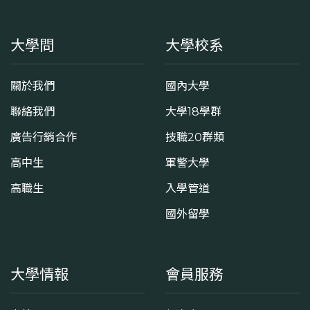
大學問
大學校系
關於我們
國內大學
聯絡我們
大學18學群
廣告行銷合作
技職20群類
高中生
軍警大學
高職生
入學管道
國外留學
大學情報
會員服務