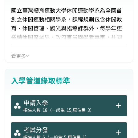
國立臺灣體育運動大學休閒運動學系為全國首
創之休閒運動相關學系，課程規劃包含休閒教
育、休閒管理、觀光與指導課群外，每學年更
邀請休閒產業界、政府官員與學者專家，共同
針對於社會脈動與產業人力需求和未來發展進
行課程研討與修正。各項運動課程均有專業之
看更多
場地，新建完成之教學大樓可供各項學科教學
使用，教學資源可充分滿足課程所需。畢業生
入學管道錄取標準
就業方向發展者包含教職、自行創業與擔任休
閒相關產業從業人員或繼續就學。
申請入學
招生人數: 18（一般生: 15,原住民: 3）
考試分發
招生人數: 6（一般生: 5,原住民: 1）