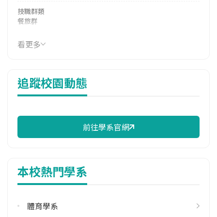
技職群類
餐旅群
114年學費
看更多
14,130 元/學期
114年雜費
追蹤校園動態
8,850 元/學期
114年註冊率
98.08%
前往學系官網
校際選課人數
113學年度上學期
3
本校熱門學系
113學年度下學期
1
體育學系
修輔系人數
113學年度上學期