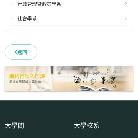
行政管理暨政策學系
51
113學年度下學期
社會學系
51
學系電話
(04)23590121 #31400
返回
學系地址
臺中市西屯區臺灣大道四段1727號
大學問
大學校系