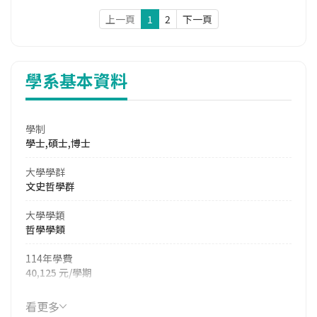
上一頁
1
2
下一頁
學系基本資料
學制
學士,碩士,博士
大學學群
文史哲學群
大學學類
哲學學類
114年學費
40,125 元/學期
114年雜費
看更多
8,092 元/學期