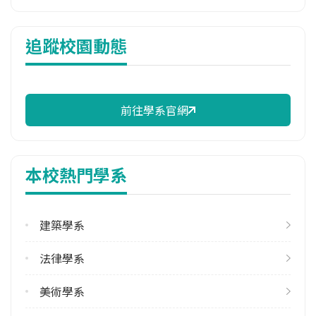
114年註冊率
追蹤校園動態
98.11%
校際選課人數
113學年度上學期
1
前往學系官網
113學年度下學期
1
本校熱門學系
修輔系人數
113學年度上學期
43
建築學系
113學年度下學期
法律學系
41
美術學系
雙主修人數
113學年度上學期