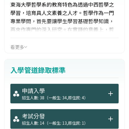
東海大學哲學系的教育特色為透過中西哲學之
學習，培育具人文素養之人才。哲學作為一門
專業學問，首先要讓學生學習基礎哲學知識，
再來作專門的深入研究。在實踐的意義上，哲
學要讓學生修德養智，就人性之全來培育自
己，而對中西哲學之了解有助於涵養學生之人
看更多
文精神。「中西哲學並重，理論與實踐兼顧」
為我們的宗旨，期能讓學生於中西哲學之各家
入學管道錄取標準
思想能多所涉獵，兼容並蓄，以啟發學生自己
的思考。哲學為實踐的智慧學，不應封限於一
特殊的理論、學說或學派。
申請入學
招生人數: 38（一般生: 34,原住民: 4）
設有四年制學士班、二年制碩士班，除了招收
本地高中職生外，歡迎香港、澳門、馬來西亞
考試分發
等僑外生報考就讀。
招生人數: 14（一般生: 13,原住民: 1）