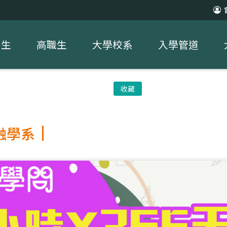
中生
高職生
大學校系
入學管道
收藏
融學系