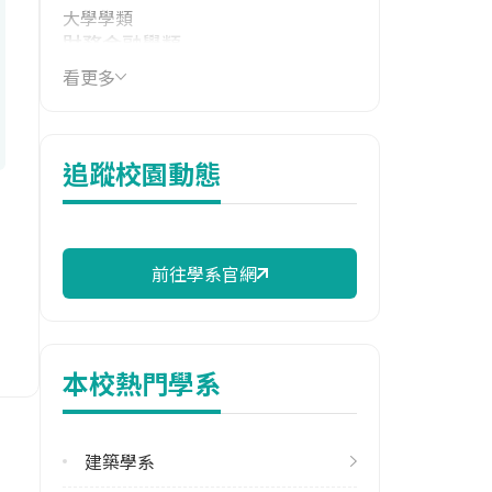
大學學類
財務金融學類
看更多
技職群類
商業與管理群
114年學費
追蹤校園動態
40,125 元/學期
114年雜費
8,826 元/學期
前往學系官網
114年註冊率
99.20%
本校熱門學系
校際選課人數
113學年度上學期
3
建築學系