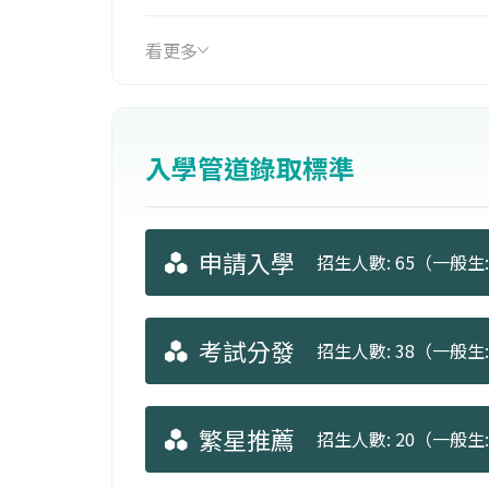
另有各項獎助學金如下：清寒獎助金、
看更多
金、教學助理助學金、國科會助理助學
入學管道錄取標準
申請入學
招生人數: 65（一般生: 
考試分發
招生人數: 38（一般生: 
繁星推薦
招生人數: 20（一般生: 