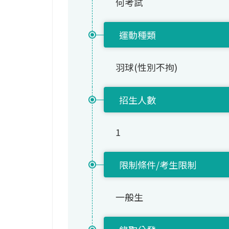
何考試
運動種類
羽球(性別不拘)
招生人數
1
限制條件/考生限制
一般生