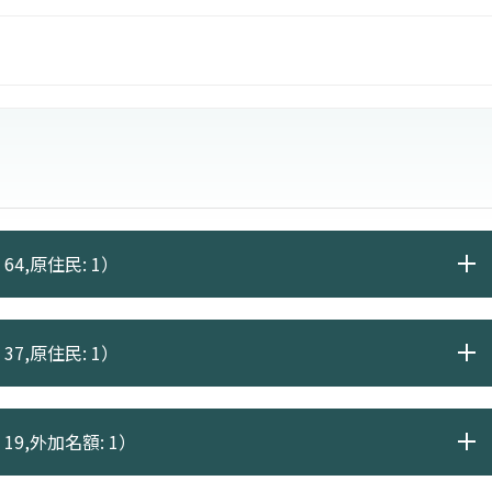
傑出英檢獎學金、傑出財金證照獎學金、論文發表獎學
金、工讀助學金、與五年一貫雙學位獎學金等
64,原住民: 1）
37,原住民: 1）
19,外加名額: 1）