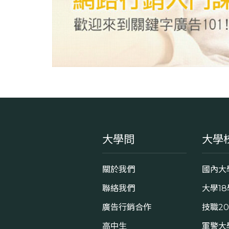
大學問
大學
關於我們
國內大
聯絡我們
大學1
廣告行銷合作
技職2
高中生
軍警大