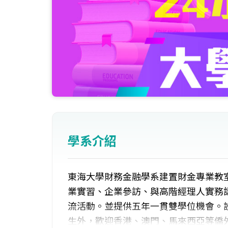
學系介紹
東海大學財務金融學系建置財金專業教
業實習、企業參訪、與高階經理人實務
流活動。並提供五年一貫雙學位機會。
生外，歡迎香港、澳門、馬來西亞等僑