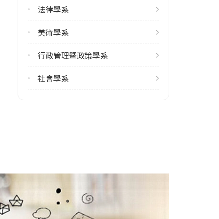
修輔系人數
法律學系
113學年度上學期
13
美術學系
113學年度下學期
行政管理暨政策學系
15
社會學系
雙主修人數
113學年度上學期
7
113學年度下學期
6
學系電話
(04)23590121 #35800
學系地址
臺中市西屯區臺灣大道四段1727