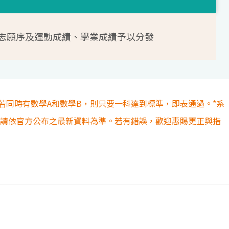
志願序及運動成績、學業成績予以分發
若同時有數學A和數學B，則只要一科達到標準，即表通過。*系
容請依官方公布之最新資料為準。若有錯誤，歡迎惠賜更正與指