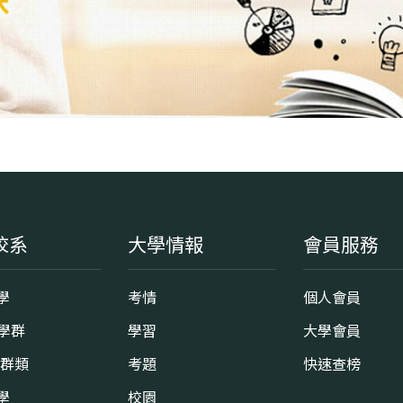
校系
大學情報
會員服務
學
考情
個人會員
8學群
學習
大學會員
0群類
考題
快速查榜
學
校園